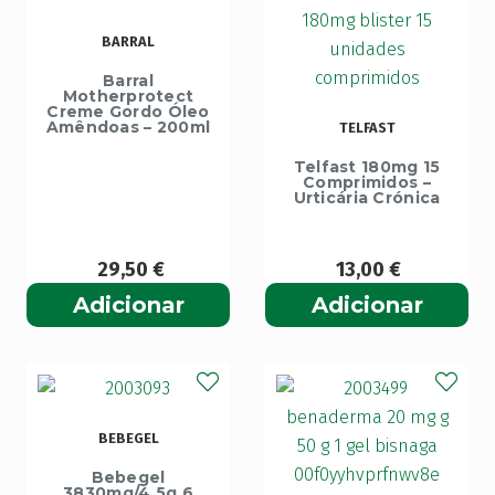
BARRAL
Barral
Motherprotect
Creme Gordo Óleo
Amêndoas – 200ml
TELFAST
Telfast 180mg 15
Comprimidos –
Urticária Crónica
29,50
€
13,00
€
Adicionar
Adicionar
BEBEGEL
Bebegel
3830mg/4,5g 6