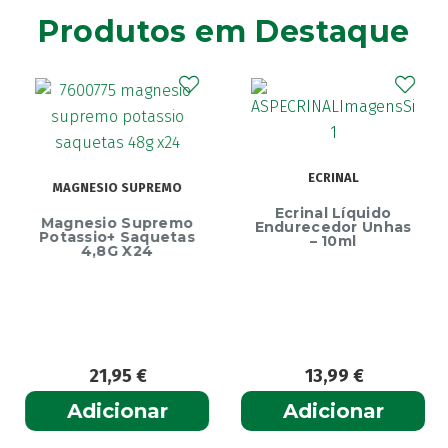
Nasalmer
(1)
Produtos em Destaque
Nasomar
(1)
Oleoban
(5)
Pansoral
(1)
Picu Baby
(1)
Rhinodouche
(1)
ECRINAL
Rhinomer
(2)
MAGNESIO SUPREMO
Saugella
Ecrinal Líquido
(1)
Magnesio Supremo
Endurecedor Unhas
Potassio+ Saquetas
Urgo
– 10ml
(1)
4,8G X24
Uriage
(6)
Vicks
(1)
21,95
€
13,99
€
Adicionar
Adicionar