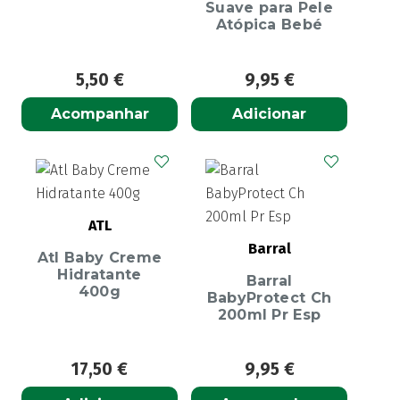
Suave para Pele
Atópica Bebé
5,50
€
9,95
€
Acompanhar
Adicionar
ATL
Barral
Atl Baby Creme
Hidratante
Barral
400g
BabyProtect Ch
200ml Pr Esp
17,50
€
9,95
€