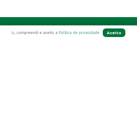
A Farmácia
Aceito
Li, compreendi e aceito a
Política de privacidade
Sobre Nós
Apoio ao Cliente
Política de Envio
Política de privacidade
Termos & Condições
Livro de Reclamações
Para Si