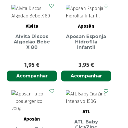
Alvita
Aposán
Alvita Discos
Aposan Esponja
Algodão Bebe
Hidrofila
X 80
Infantil
1,95
€
3,95
€
Acompanhar
Acompanhar
ATL
Aposán
ATL Baby
CicaZinc