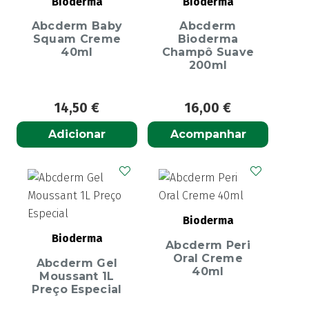
Bioderma
Bioderma
Abcderm Baby
Abcderm
Squam Creme
Bioderma
40ml
Champô Suave
200ml
14,50
€
16,00
€
Adicionar
Acompanhar
Bioderma
Bioderma
Abcderm Peri
Oral Creme
Abcderm Gel
40ml
Moussant 1L
Preço Especial