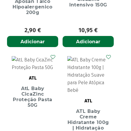
Aposan Talco
Intensivo 150G
Hipoalergenico
200g
2,90
€
10,95
€
Adicionar
Adicionar
ATL
AtL Baby
CicaZinc
Proteção Pasta
ATL
50G
ATL Baby
Creme
Hidratante 100g
| Hidratação