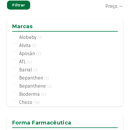
Pre
Pre
Filtrar
Preço:
—
mí
má
Marcas
Alobaby
(1)
Alvita
(2)
Aposán
(2)
ATL
(4)
Barral
(1)
Bepanthen
(2)
Bepanthene
(2)
Bioderma
(5)
Chicco
(18)
Corine de Farme
(1)
Delmar
(1)
Forma Farmacêutica
Dodot
(2)