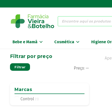
Products
search
Bebe e Mamã
Cosmética
Higiene Or
Filtrar por preço
Ape
Preço
Preço
Filtrar
Preço:
—
mínimo
máximo
Marcas
Control
(1)