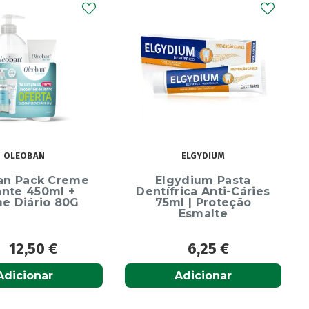
OLEOBAN
ELGYDIUM
an Pack Creme
Elgydium Pasta
ante 450ml +
Dentífrica Anti-Cáries
e Diário 80G
75ml | Proteção
Esmalte
12,50
€
6,25
€
Adicionar
Adicionar