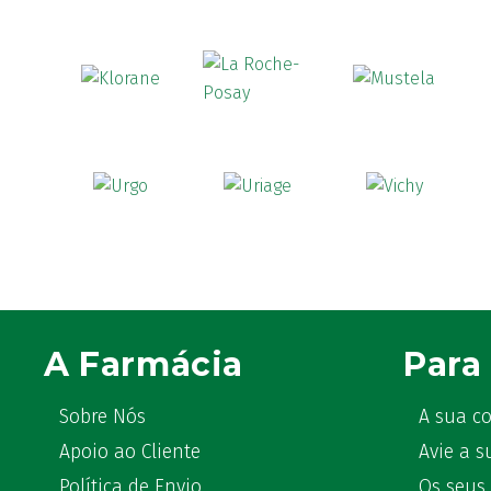
A Farmácia
Para 
Sobre Nós
A sua c
Apoio ao Cliente
Avie a s
Política de Envio
Os seus 