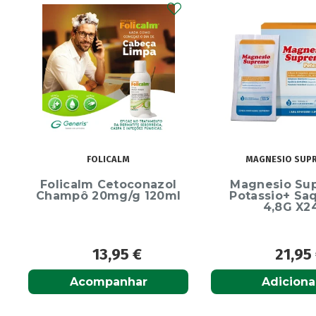
FOLICALM
MAGNESIO SUP
Folicalm Cetoconazol
Magnesio Su
Champô 20mg/g 120ml
Potassio+ Sa
4,8G X2
13,95
€
21,95
Acompanhar
Adiciona