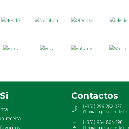
Si
Contactos
(+351) 296 282 037
onta
Chamada para a rede fix
ua receita
(+351) 964 804 190
favoritos
Chamada para a rede mó