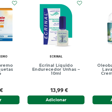
REMO
ECRINAL
premo
Ecrinal Líquido
Oleob
quetas
Endurecedor Unhas –
Lav
4
10ml
Crem
€
13,99
€
r
Adicionar