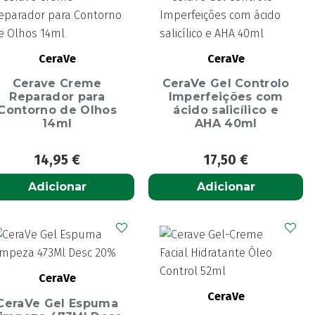
CeraVe
CeraVe
Cerave Creme
CeraVe Gel Controlo
Reparador para
Imperfeições com
Contorno de Olhos
ácido salicílico e
14ml
AHA 40ml
14,95
€
17,50
€
Adicionar
Adicionar
CeraVe
CeraVe
CeraVe Gel Espuma