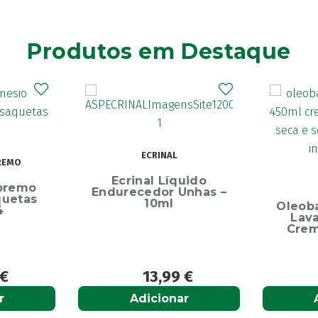
Produtos em Destaque
ECRINAL
REMO
Ecrinal Líquido
premo
Endurecedor Unhas –
quetas
10ml
Oleob
4
Lav
Crem
€
13,99
€
r
Adicionar