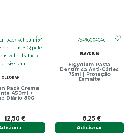
ELGYDIUM
Elgydium Pasta
Dentífrica Anti-Cáries
75ml | Proteção
OLEOBAN
Esmalte
an Pack Creme
ante 450ml +
e Diário 80G
12,50
€
6,25
€
Adicionar
Adicionar