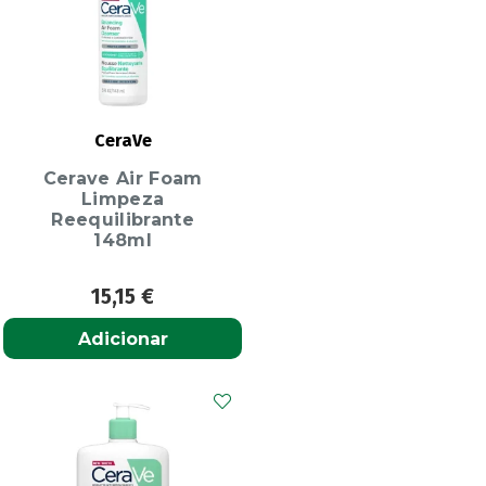
CeraVe
Cerave Air Foam
Limpeza
Reequilibrante
148ml
15,15
€
Adicionar