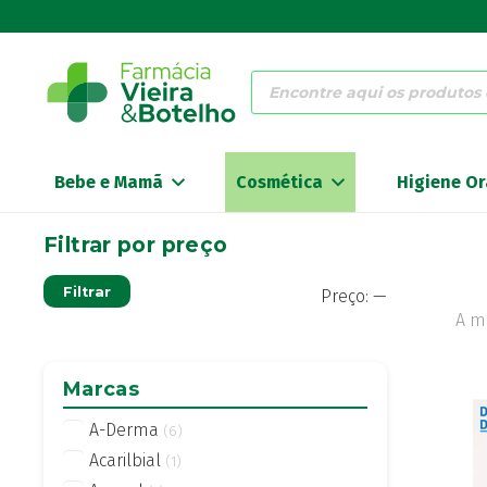
Products
search
Bebe e Mamã
Cosmética
Higiene Or
Filtrar por preço
Preço
Preço
Filtrar
Preço:
—
mínimo
máximo
A m
Marcas
A-Derma
(6)
Acarilbial
(1)