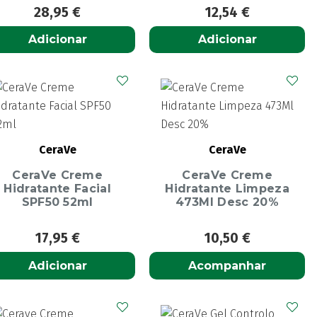
28,95
€
12,54
€
Adicionar
Adicionar
CeraVe
CeraVe
CeraVe Creme
CeraVe Creme
Hidratante Facial
Hidratante Limpeza
SPF50 52ml
473Ml Desc 20%
17,95
€
10,50
€
Adicionar
Acompanhar