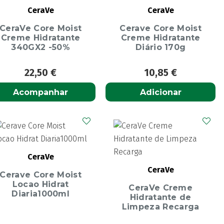
CeraVe
CeraVe
CeraVe Core Moist
Cerave Core Moist
Creme Hidratante
Creme Hidratante
340GX2 -50%
Diário 170g
22,50
€
10,85
€
Acompanhar
Adicionar
CeraVe
CeraVe
Cerave Core Moist
Locao Hidrat
CeraVe Creme
Diaria1000ml
Hidratante de
Limpeza Recarga