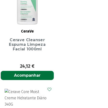
CeraVe
Cerave Cleanser
Espuma Limpeza
Facial 1000ml
24,12
€
Acompanhar