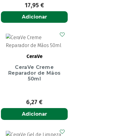
17,95
€
Adicionar
CeraVe
CeraVe Creme
Reparador de Mãos
50ml
6,27
€
Adicionar