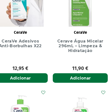
CeraVe
CeraVe
CeraVe Adesivos
Cerave Água Micelar
Anti-Borbulhas X22
296mL – Limpeza &
Hidratação
12,95
€
11,90
€
Adicionar
Adicionar