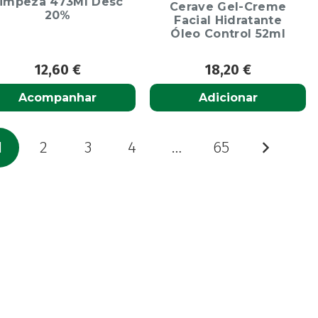
impeza 473Ml Desc
Cerave Gel-Creme
20%
Facial Hidratante
Óleo Control 52ml
12,60
€
18,20
€
Acompanhar
Adicionar
aginação
1
2
3
4
…
65
os
onteúdos