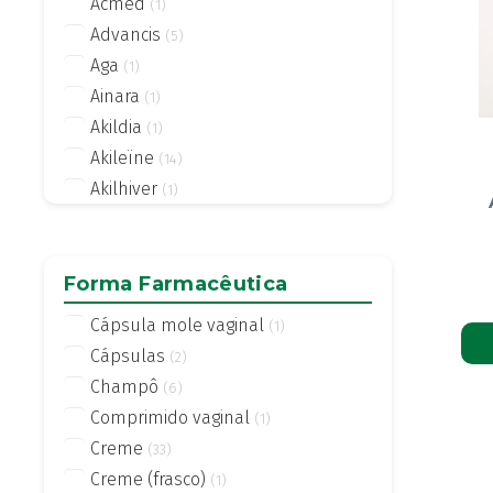
Acmed
(1)
Advancis
(5)
Aga
(1)
Ainara
(1)
Akildia
(1)
Akileïne
(14)
Akilhiver
(1)
Aliand
(2)
Alvita
(7)
Anidrosan
Forma Farmacêutica
(1)
Aposán
(24)
Cápsula mole vaginal
(1)
Arnidol
(1)
Cápsulas
(2)
ATL
(8)
Champô
(6)
Avène
(86)
Comprimido vaginal
(1)
B-Lift
(2)
Creme
(33)
Baciginal
(1)
Creme (frasco)
(1)