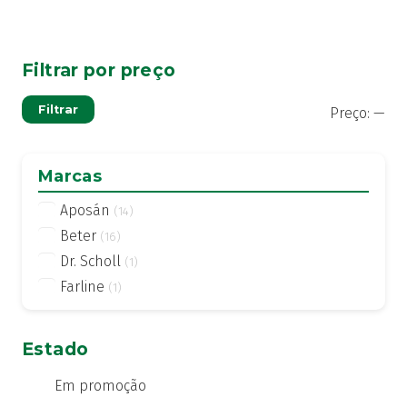
Filtrar por preço
Pre
Pre
Filtrar
Preço:
—
mí
má
Marcas
Aposán
(14)
Beter
(16)
Dr. Scholl
(1)
Farline
(1)
Estado
Em promoção