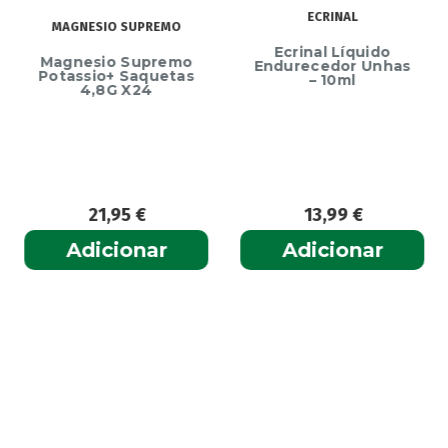
ECRINAL
MAGNESIO SUPREMO
Ecrinal Líquido
Magnesio Supremo
Endurecedor Unhas
Potassio+ Saquetas
– 10ml
4,8G X24
21,95
€
13,99
€
Adicionar
Adicionar