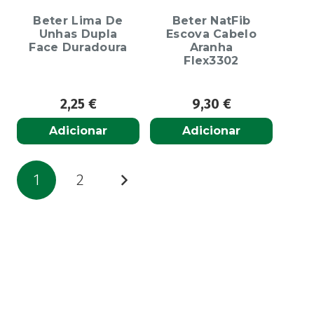
Beter Lima De
Beter NatFib
Unhas Dupla
Escova Cabelo
Face Duradoura
Aranha
Flex3302
2,25
€
9,30
€
Adicionar
Adicionar
Paginação
1
2
dos
conteúdos