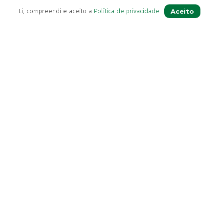
Contactos
Aceito
Li, compreendi e aceito a
Política de privacidade
(+351) 296 282 037
Chamada para a rede fixa nacional
(+351) 964 804 190
Chamada para a rede móvel nacional
loja@farmaciavb.pt
Abertos de 2ª a 6ª das 9:00h às 19:00h
Sábados das 9:00h às 13:00h
Ver Farmácia de Serviço aberta hoje
Diretora Técnica:
Dra. Maria Beatriz Andrade
© Farmácia Vieira & Botelho – Todos os direitos reservados