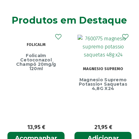
Produtos em Destaque
FOLICALM
Folicalm
Cetoconazol
Champô 20mg/g
120ml
MAGNESIO SUPREMO
Magnesio Supremo
Potassio+ Saquetas
4,8G X24
13,95
€
21,95
€
Acompanhar
Adicionar