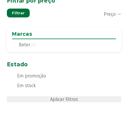
Filtrar por preço
Pre
Pre
Filtrar
Preço:
—
mí
má
Marcas
Beter
(1)
Estado
Em promoção
Em stock