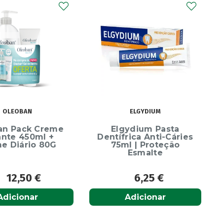
OLEOBAN
ELGYDIUM
an Pack Creme
Elgydium Pasta
ante 450ml +
Dentífrica Anti-Cáries
e Diário 80G
75ml | Proteção
Esmalte
12,50
€
6,25
€
Adicionar
Adicionar