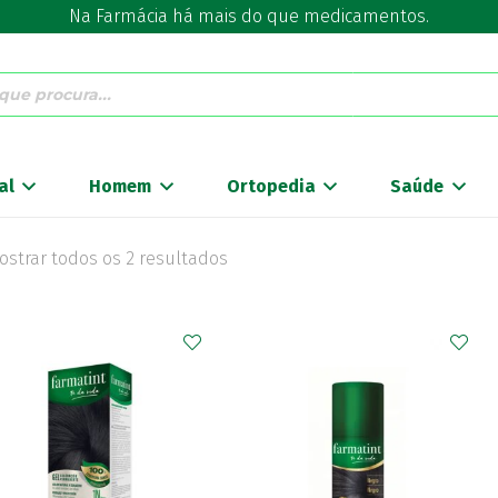
Na Farmácia há mais do que medicamentos.
al
Homem
Ortopedia
Saúde
ostrar todos os 2 resultados