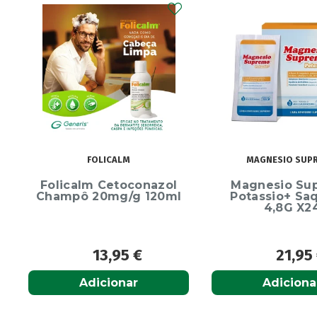
FOLICALM
MAGNESIO SUP
Folicalm Cetoconazol
Magnesio Su
Champô 20mg/g 120ml
Potassio+ Sa
4,8G X2
13,95
€
21,95
Adicionar
Adiciona