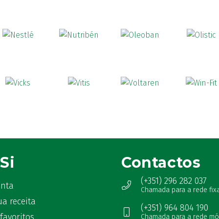
Si
Contactos
(+351) 296 282 037
onta
Chamada para a rede fix
ua receita
(+351) 964 804 190
favoritos
Chamada para a rede mó