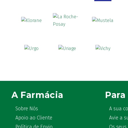
A Farmácia
Para 
Sobre Nós
A sua c
Apoio ao Cliente
Avie a s
Política de Envio
Os seus 