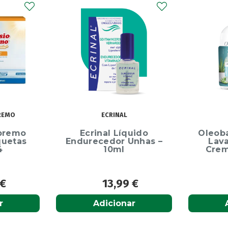
REMO
ECRINAL
premo
Ecrinal Líquido
Oleob
quetas
Endurecedor Unhas –
Lav
4
10ml
Crem
€
13,99
€
r
Adicionar