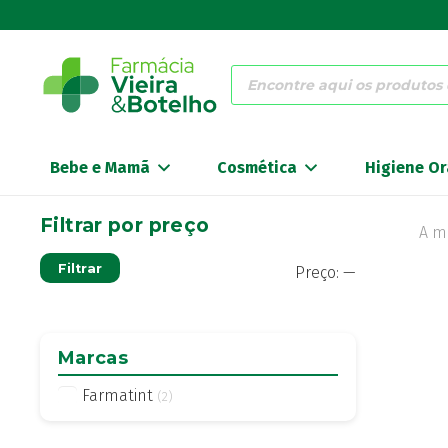
Products
search
Bebe e Mamã
Cosmética
Higiene Or
Filtrar por preço
A m
Preço
Preço
Filtrar
Preço:
—
mínimo
máximo
Marcas
Farmatint
(2)