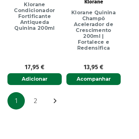
Klorane
Klorane
Condicionador
Klorane Quinina
Fortificante
Champô
Antiqueda
Acelerador de
Quinina 200ml
Crescimento
200ml |
Fortalece e
Redensifica
17,95
€
13,95
€
Adicionar
Acompanhar
Paginação
1
2
dos
conteúdos