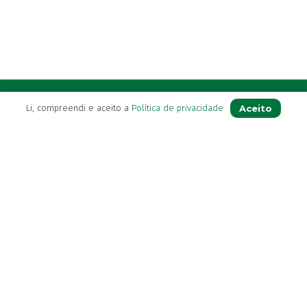
A Farmácia
Aceito
Li, compreendi e aceito a
Política de privacidade
Sobre Nós
Apoio ao Cliente
Política de Envio
Política de privacidade
Termos & Condições
Livro de Reclamações