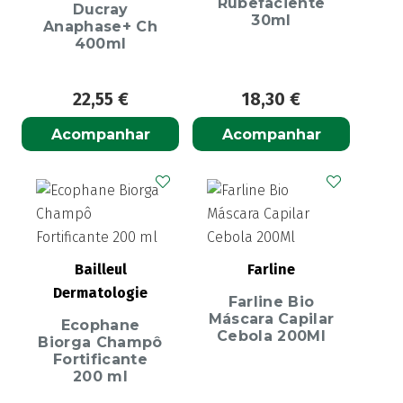
Rubefaciente
Ducray
30ml
Anaphase+ Ch
400ml
22,55
€
18,30
€
Acompanhar
Acompanhar
Bailleul
Farline
Dermatologie
Farline Bio
Máscara Capilar
Ecophane
Cebola 200Ml
Biorga Champô
Fortificante
200 ml