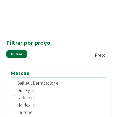
Filtrar por preço
Pre
Pre
Filtrar
Preço:
—
mí
má
Marcas
Bailleul Dermatologie
(1)
Ducray
(5)
Farline
(2)
Hairlox
(1)
Iraltone
(2)