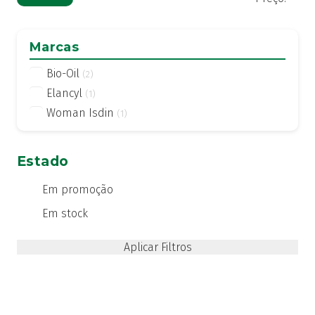
mí
má
Marcas
Bio-Oil
(2)
Elancyl
(1)
Woman Isdin
(1)
Estado
Em promoção
Em stock