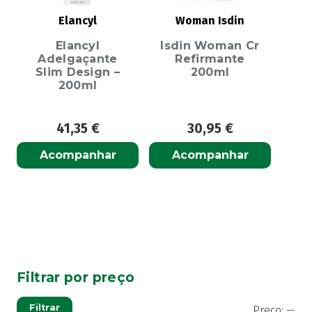
Elancyl
Woman Isdin
Elancyl
Isdin Woman Cr
Adelgaçante
Refirmante
Slim Design –
200ml
200ml
41,35
€
30,95
€
Acompanhar
Acompanhar
Filtrar por preço
Pre
Pre
Filtrar
Preço:
—