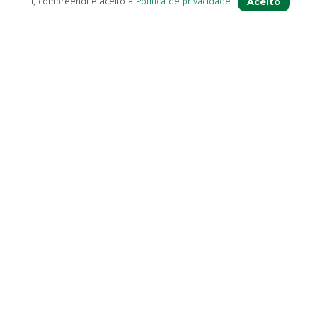
Aceito
Li, compreendi e aceito a
Política de privacidade
Contactos
(+351) 296 282 037
Chamada para a rede fixa nacional
(+351) 964 804 190
Chamada para a rede móvel nacional
loja@farmaciavb.pt
Abertos de 2ª a 6ª das 9:00h às 19:00h
Sábados das 9:00h às 13:00h
Ver Farmácia de Serviço aberta hoje