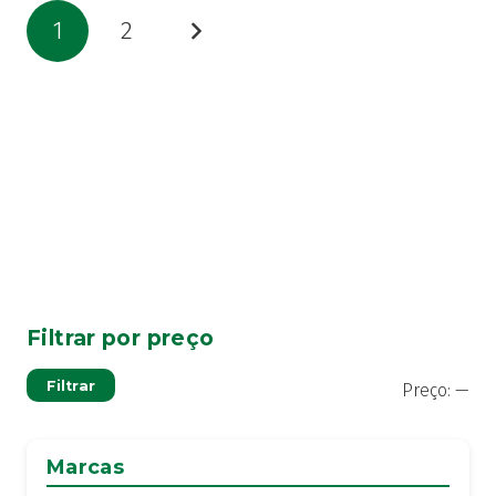
Paginação
1
2
dos
conteúdos
Filtrar por preço
Pre
Pre
Filtrar
Preço:
—
mí
má
Marcas