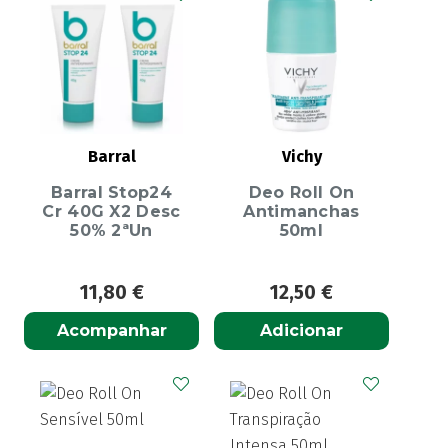
Barral
Vichy
Barral Stop24
Deo Roll On
Cr 40G X2 Desc
Antimanchas
50% 2ªUn
50ml
11,80
€
12,50
€
Acompanhar
Adicionar