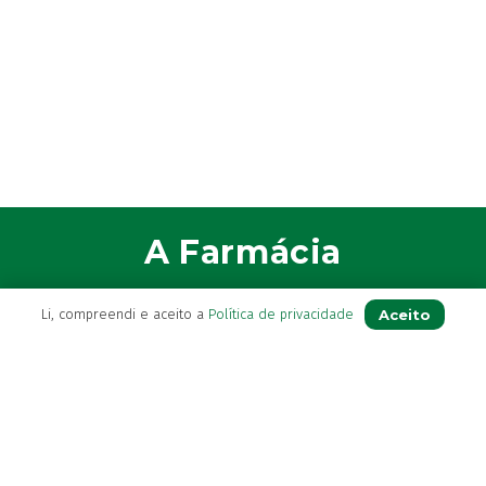
A Farmácia
Sobre Nós
Aceito
Li, compreendi e aceito a
Política de privacidade
Apoio ao Cliente
Política de Envio
Política de privacidade
Termos & Condições
Livro de Reclamações