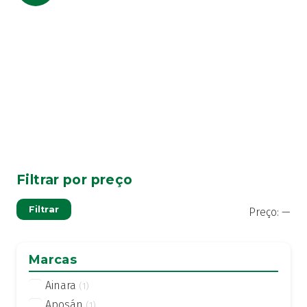
dos
conteúdos
Filtrar por preço
Pre
Pre
Filtrar
Preço:
—
mí
má
Marcas
Ainara
(1)
Aposán
(1)