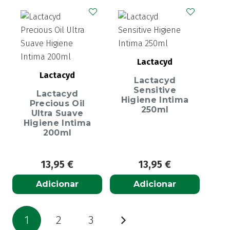
Lactacyd
Lactacyd
Lactacyd
Sensitive
Lactacyd
Higiene Intima
Precious Oil
250ml
Ultra Suave
Higiene Intima
200ml
13,95
€
13,95
€
Adicionar
Adicionar
Paginação
1
2
3