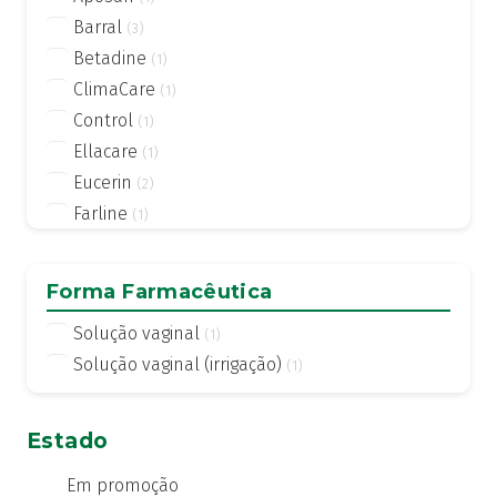
Barral
(3)
Betadine
(1)
ClimaCare
(1)
Control
(1)
Ellacare
(1)
Eucerin
(2)
Farline
(1)
Germisdin
(1)
Ginix
(2)
Forma Farmacêutica
Gino Canesfresh
(2)
Solução vaginal
(1)
Lactacyd
(9)
Solução vaginal (irrigação)
(1)
Lafemidia
(1)
Letifem
(1)
Libifeme
(2)
Estado
Rosalgin
(1)
Em promoção
Saforelle
(2)