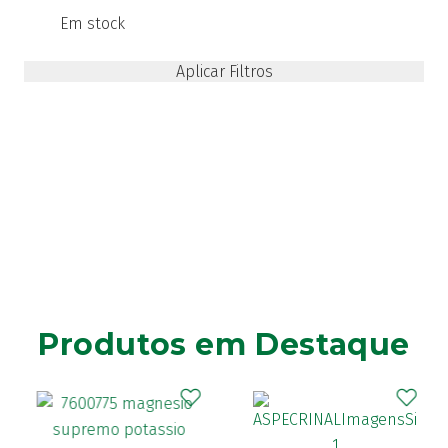
Em stock
Saugella
(5)
Uriage
(3)
Vagisan
(1)
Woman Isdin
(2)
Produtos em Destaque