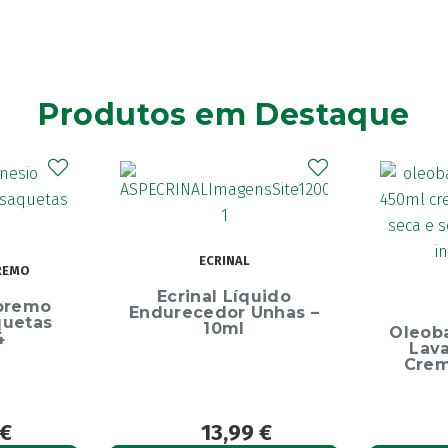
Produtos em Destaque
Elg
Dentíf
75m
uido
OLEOBAN
Unhas –
Oleoban Pack Creme
Lavante 450ml +
Creme Diário 80G
9
€
12,50
€