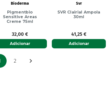
Bioderma
Svr
Pigmentbio
SVR Clairial Ampola
Sensitive Areas
30ml
Creme 75ml
32,00
€
41,25
€
Adicionar
Adicionar
aginação
1
2
os
onteúdos