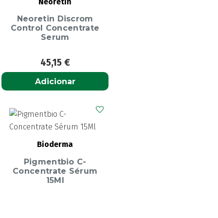
Neoretin
Neoretin Discrom
Control Concentrate
Serum
45,15
€
Adicionar
Bioderma
Pigmentbio C-
Concentrate Sérum
15Ml