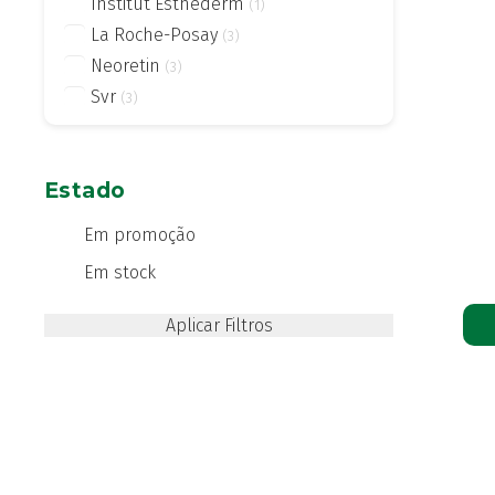
Institut Esthederm
(1)
La Roche-Posay
(3)
Neoretin
(3)
Svr
(3)
Estado
Em promoção
Em stock