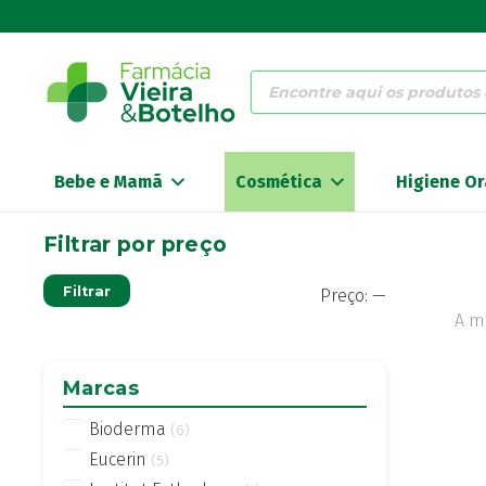
Products
search
Bebe e Mamã
Cosmética
Higiene Or
Filtrar por preço
Preço
Preço
Filtrar
Preço:
—
mínimo
máximo
A m
Marcas
Bioderma
(6)
Eucerin
(5)