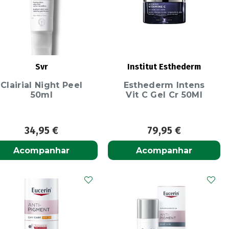
Svr
Institut Esthederm
Clairial Night Peel
Esthederm Intens
50ml
Vit C Gel Cr 50Ml
34,95
€
79,95
€
Acompanhar
Acompanhar