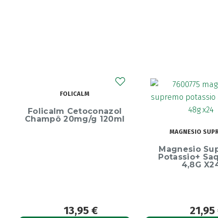
ECRINAL
MAGNESIO SUPREMO
Ecrinal Líq
Magnesio Supremo
Endurecedor 
Potassio+ Saquetas
10ml
4,8G X24
21,95
€
13,9