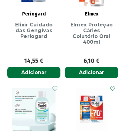
Periogard
Elmex
Elixir Cuidado
Elmex Proteção
das Gengivas
Cáries
Periogard
Colutório Oral
400ml
14,55
€
6,10
€
Adicionar
Adicionar