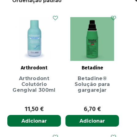
Arthrodont
Betadine
Arthrodont
Betadine®
Colutório
Solução para
Gengival 300ml
gargarejar
11,50
€
6,70
€
Adicionar
Adicionar