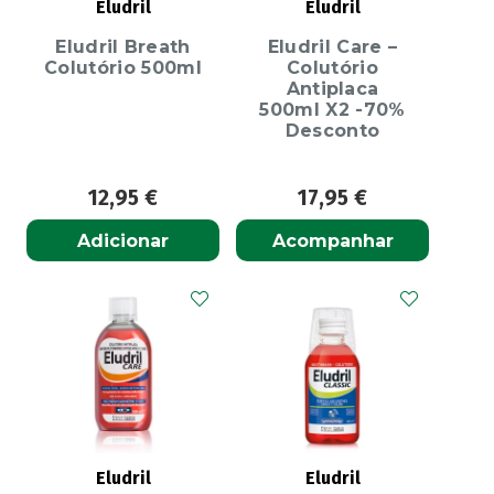
Eludril
Eludril
Eludril Breath
Eludril Care –
Colutório 500ml
Colutório
Antiplaca
500ml X2 -70%
Desconto
12,95
€
17,95
€
Adicionar
Acompanhar
Eludril
Eludril