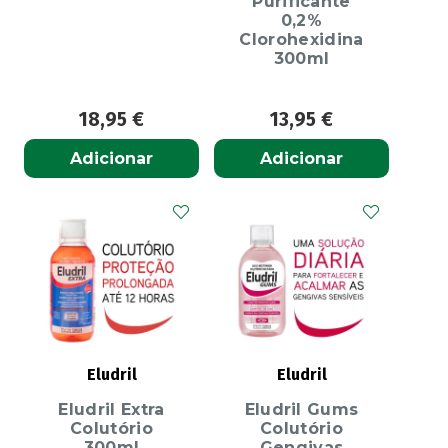
Purificante
0,2%
Clorohexidina
300ml
18,95
€
13,95
€
Adicionar
Adicionar
Eludril
Eludril
Eludril Extra
Eludril Gums
Colutório
Colutório
300ml
Gengivas