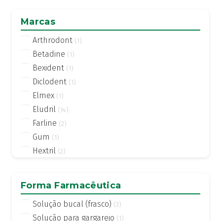
Marcas
Arthrodont
(1)
Betadine
(1)
Bexident
(1)
Diclodent
(1)
Elmex
(1)
Eludril
(14)
Farline
(2)
Gum
(1)
Hextril
(2)
Kemphor
(1)
Parodontax
(2)
Forma Farmacêutica
Periogard
(2)
Solução bucal (frasco)
(3)
Vitis
(5)
Solução para gargarejo
(1)
Xeros Dentaid
(1)