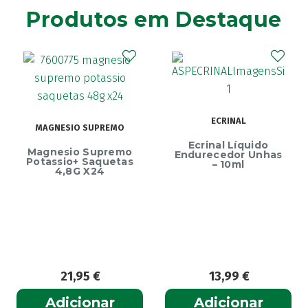
Produtos em Destaque
ECRINAL
MAGNESIO SUPREMO
Ecrinal Líquido
Magnesio Supremo
Endurecedor Unhas
Potassio+ Saquetas
– 10ml
4,8G X24
21,95
€
13,99
€
Adicionar
Adicionar