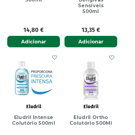
Sensíveis
500ml
14,80
€
13,35
€
Adicionar
Adicionar
Eludril
Eludril
Eludril Intense
Eludril Ortho
Colutório 500ml
Colutório 500Ml