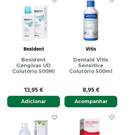
Bexident
Vitis
Bexident
Dentaid Vitis
Gengivas UD
Sensitive
Colutório 500Ml
Colutório 500ml
13,95
€
8,95
€
Adicionar
Acompanhar