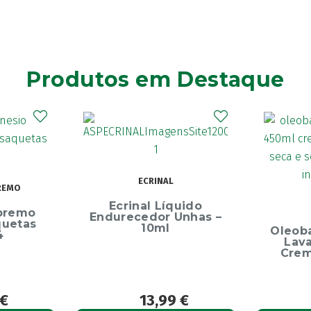
Produtos em Destaque
Elg
Dentíf
75m
uido
OLEOBAN
Unhas –
Oleoban Pack Creme
Lavante 450ml +
Creme Diário 80G
9
€
12,50
€