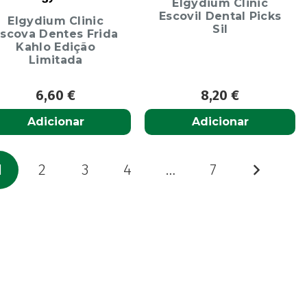
Elgydium Clinic
Escovil Dental Picks
Elgydium Clinic
Sil
scova Dentes Frida
Kahlo Edição
Limitada
6,60
€
8,20
€
Adicionar
Adicionar
aginação
1
2
3
4
…
7
os
onteúdos