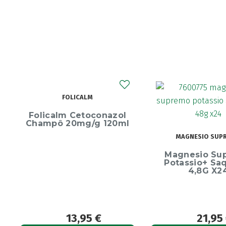
ECRINAL
MAGNESIO SUPREMO
Ecrinal Líq
Magnesio Supremo
Endurecedor 
Potassio+ Saquetas
10ml
4,8G X24
21,95
€
13,9