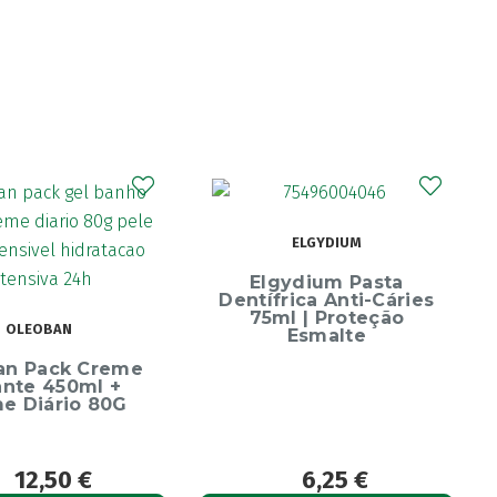
CURAPROX
ELGYDIUM
Curaprox Surgical
Escova Dentes Mega
ydium Pasta
Soft
rica Anti-Cáries
l | Proteção
Esmalte
6,25
€
6,65
€