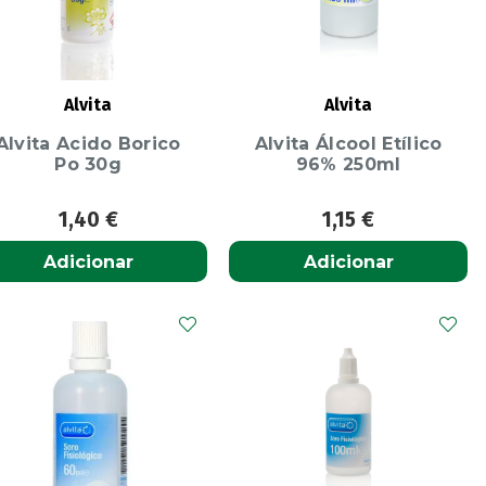
Alvita
Alvita
Alvita Acido Borico
Alvita Álcool Etílico
Po 30g
96% 250ml
1,40
€
1,15
€
Adicionar
Adicionar