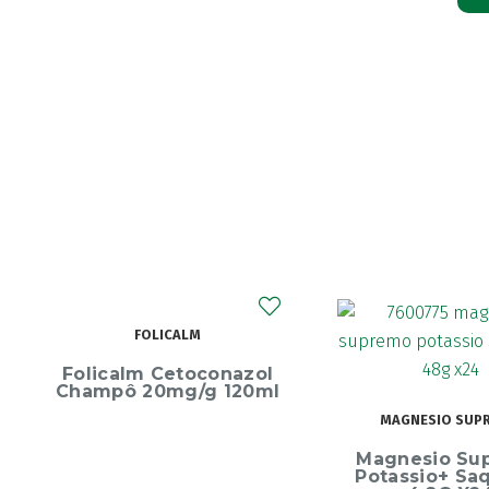
ECRINAL
MAGNESIO SUPREMO
Ecrinal Líq
Magnesio Supremo
Endurecedor 
Potassio+ Saquetas
10ml