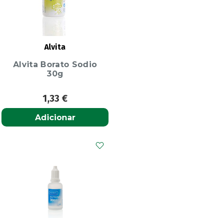
Alvita
Alvita Borato Sodio
30g
1,33
€
Adicionar