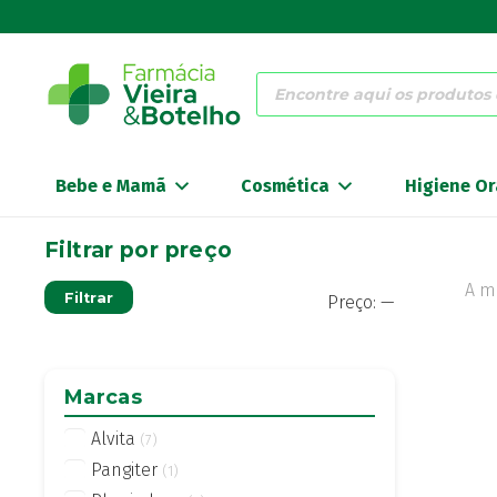
Products
search
Bebe e Mamã
Cosmética
Higiene Or
Filtrar por preço
A m
Preço
Preço
Filtrar
Preço:
—
mínimo
máximo
Marcas
Alvita
(7)
Pangiter
(1)