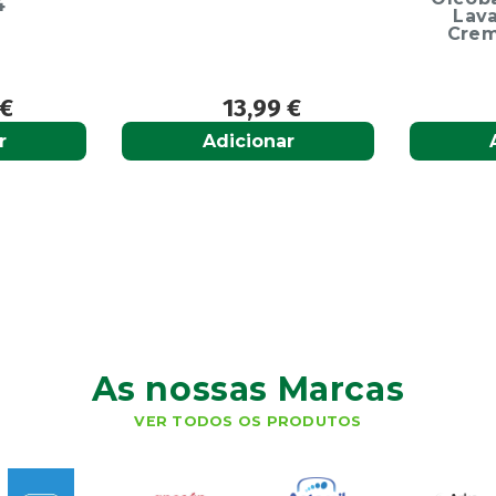
Lavante 450ml +
Creme Diário 80G
9
€
12,50
€
r
Adicionar
As nossas Marcas
VER TODOS OS PRODUTOS