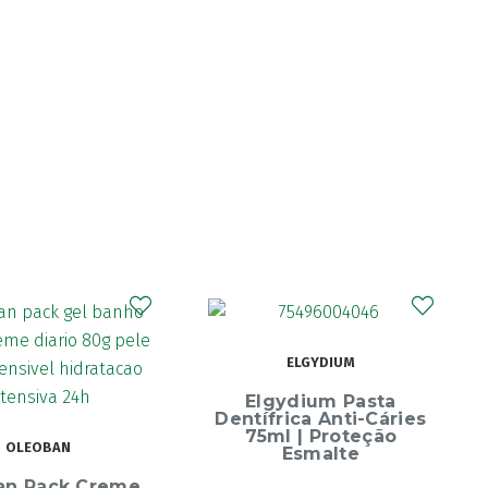
CURAPROX
ELGYDIUM
Curaprox Surgical
Escova Dentes Mega
ydium Pasta
Soft
rica Anti-Cáries
l | Proteção
Esmalte