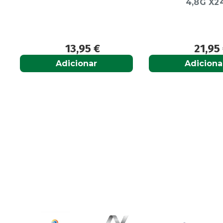
4,8G X24
21,95
€
13,9
Adicionar
Adiciona