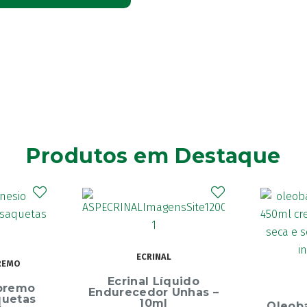
Produtos em Destaque
Elg
Dentíf
75m
uido
OLEOBAN
Unhas –
Oleoban Pack Creme