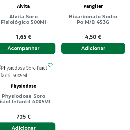
Alvita
Pangiter
Alvita Soro
Bicarbonato Sodio
Fisiológico 500Ml
Po M/B 453G
1,65
€
4,50
€
Acompanhar
Adicionar
Physiodose
Physiodose Soro
isiol Infantil 40X5Ml
7,15
€
Adicionar