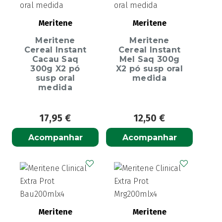
Meritene
Meritene
Meritene
Meritene
Cereal Instant
Cereal Instant
Cacau Saq
Mel Saq 300g
300g X2 pó
X2 pó susp oral
susp oral
medida
medida
17,95
€
12,50
€
Acompanhar
Acompanhar
Meritene
Meritene