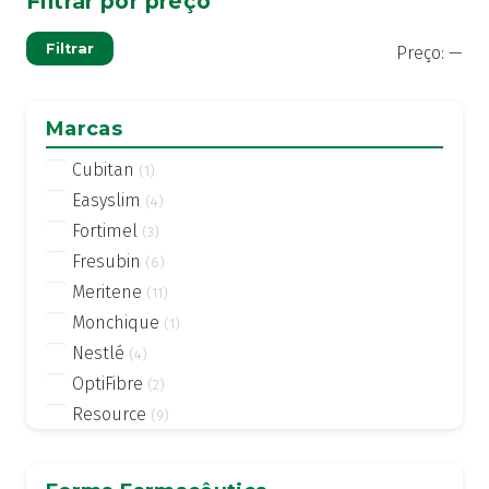
Filtrar por preço
Pre
Pre
Filtrar
Preço:
—
mí
má
Marcas
Cubitan
(1)
Easyslim
(4)
Fortimel
(3)
Fresubin
(6)
Meritene
(11)
Monchique
(1)
Nestlé
(4)
OptiFibre
(2)
Resource
(9)
Thick & Easy
(1)