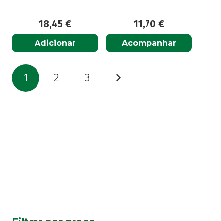
18,45
€
11,70
€
Adicionar
Acompanhar
Paginação
1
2
3
dos
conteúdos