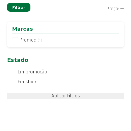
Pre
Pre
Filtrar
Preço:
—
mí
má
Marcas
Promed
(1)
Estado
Em promoção
Em stock