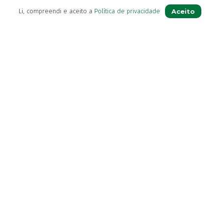
Contactos
Aceito
Li, compreendi e aceito a
Política de privacidade
(+351) 296 282 037
Chamada para a rede fixa nacional
(+351) 964 804 190
Chamada para a rede móvel nacional
loja@farmaciavb.pt
Abertos de 2ª a 6ª das 9:00h às 19:00h
Sábados das 9:00h às 13:00h
Ver Farmácia de Serviço aberta hoje
Diretora Técnica:
Dra. Maria Beatriz Andrade
© Farmácia Vieira & Botelho – Todos os direitos reservados