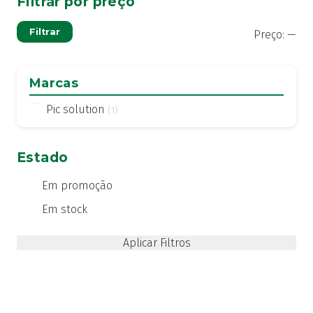
Filtrar por preço
Pre
Pre
Filtrar
Preço:
—
mí
má
Marcas
Pic solution
(1)
Estado
Em promoção
Em stock