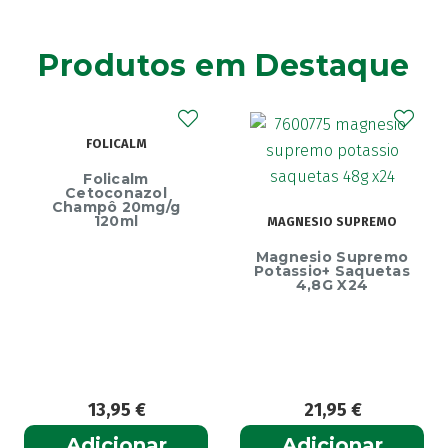
Produtos em Destaque
FOLICALM
Folicalm
Cetoconazol
Champô 20mg/g
120ml
MAGNESIO SUPREMO
Magnesio Supremo
Potassio+ Saquetas
4,8G X24
13,95
€
21,95
€
Adicionar
Adicionar