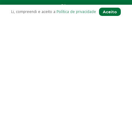
Blog
Aceito
Li, compreendi e aceito a
Política de privacidade
Contactos
(+351) 296 282 037
Chamada para a rede fixa nacional
(+351) 964 804 190
Chamada para a rede móvel nacional
loja@farmaciavb.pt
Abertos de 2ª a 6ª das 9:00h às 19:00h
Sábados das 9:00h às 13:00h
Ver Farmácia de Serviço aberta hoje