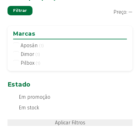
Pre
Pre
Filtrar
Preço:
—
mí
má
Marcas
Aposán
(1)
Dimor
(1)
Pilbox
(1)
Estado
Em promoção
Em stock