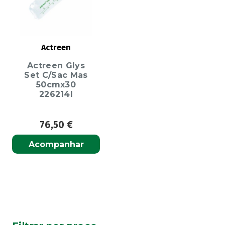
Actreen
Actreen Glys
Set C/Sac Mas
50cmx30
226214l
76,50
€
Acompanhar