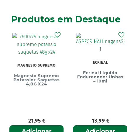
Produtos em Destaque
ECRINAL
MAGNESIO SUPREMO
Ecrinal Líquido
Magnesio Supremo
Endurecedor Unhas
Potassio+ Saquetas
– 10ml
4,8G X24
21,95
€
13,99
€
Adicionar
Adicionar