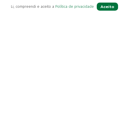
Contactos
Aceito
Li, compreendi e aceito a
Política de privacidade
(+351) 296 282 037
Chamada para a rede fixa nacional
(+351) 964 804 190
Chamada para a rede móvel nacional
loja@farmaciavb.pt
Abertos de 2ª a 6ª das 9:00h às 19:00h
Sábados das 9:00h às 13:00h
Ver Farmácia de Serviço aberta hoje
Diretora Técnica:
Dra. Maria Beatriz Andrade
© Farmácia Vieira & Botelho – Todos os direitos reservados