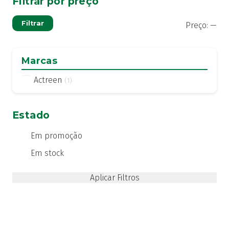
Filtrar por preço
Pre
Pre
Filtrar
Preço:
—
mí
má
Marcas
Actreen
(1)
Estado
Em promoção
Em stock