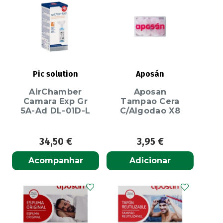
Pic solution
Aposán
AirChamber
Aposan
Camara Exp Gr
Tampao Cera
5A-Ad DL-01D-L
C/Algodao X8
34,50
€
3,95
€
Acompanhar
Adicionar