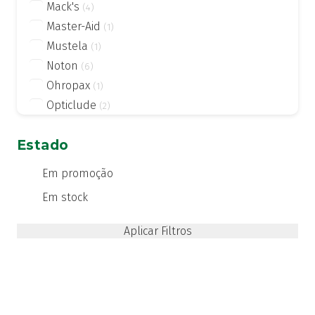
Mack's
(4)
Master-Aid
(1)
Mustela
(1)
Noton
(6)
Ohropax
(1)
Opticlude
(2)
Ortopad
(1)
Estado
oti FAES
(2)
Pic solution
(5)
Em promoção
Posiforlid
(1)
Em stock
Prim
(1)
Quies
(2)
Vortex
(1)