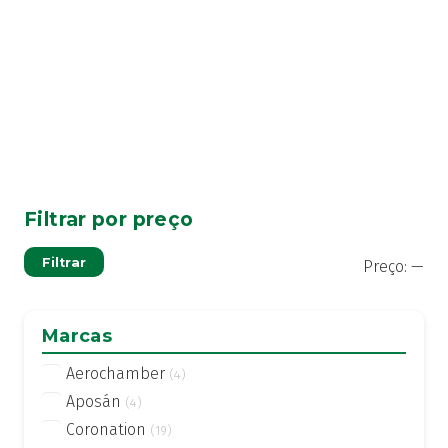
conteúdos
Filtrar por preço
Pre
Pre
Filtrar
Preço:
—
mí
má
Marcas
Aerochamber
(4)
Aposán
(4)
Coronation
(19)