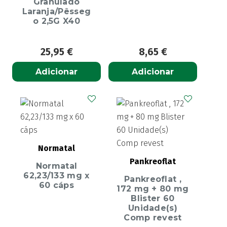
Granulado
Laranja/Pêsseg
o 2,5G X40
25,95
€
8,65
€
Adicionar
Adicionar
Normatal
Pankreoflat
Normatal
62,23/133 mg x
Pankreoflat ,
60 cáps
172 mg + 80 mg
Blister 60
Unidade(s)
Comp revest