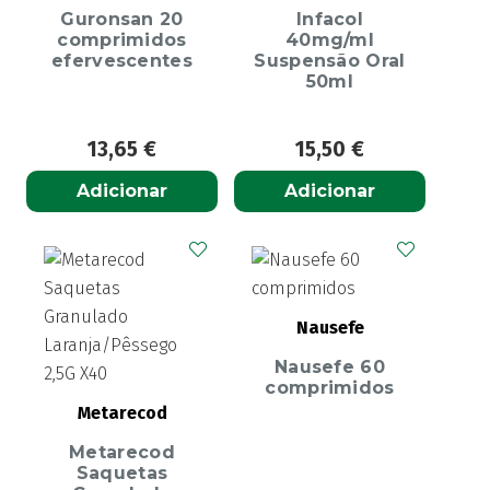
Guronsan 20
Infacol
comprimidos
40mg/ml
efervescentes
Suspensão Oral
50ml
13,65
€
15,50
€
Adicionar
Adicionar
Nausefe
Nausefe 60
comprimidos
Metarecod
Metarecod
Saquetas