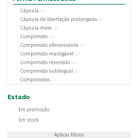
Pankreoflat
(1)
Cápsula
(1)
Pantelmin
(2)
Cápsula de libertação prolongada
(1)
Sea-Band
(1)
Cápsula mole
(2)
Spasmomen
(1)
Comprimido
(4)
Viabom
(2)
Comprimido efervescente
(1)
Vomidrine
(1)
Comprimido mastigável
(2)
Comprimido revestido
(6)
Comprimido sublingual
(1)
Comprimidos
(1)
Emulsão oral (gotas)
(1)
Estado
Suspensão oral (mL)
(1)
Em promoção
Em stock