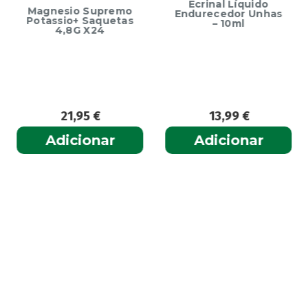
Ecrinal Líquido
Magnesio Supremo
Endurecedor Unhas
Potassio+ Saquetas
– 10ml
4,8G X24
21,95
€
13,99
€
Adicionar
Adicionar