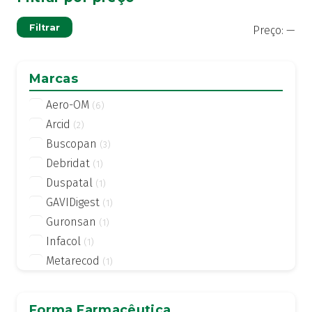
Pre
Pre
Filtrar
Preço:
—
mí
má
Marcas
Aero-OM
(6)
Arcid
(2)
Buscopan
(3)
Debridat
(1)
Duspatal
(1)
GAVIDigest
(1)
Guronsan
(1)
Infacol
(1)
Metarecod
(1)
Nausefe
(1)
Normatal
(1)
Forma Farmacêutica