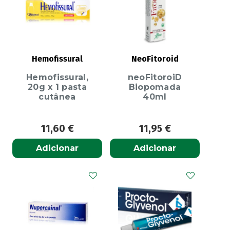
Hemofissural
NeoFitoroid
Hemofissural,
neoFitoroiD
20g x 1 pasta
Biopomada
cutânea
40ml
11,60
€
11,95
€
Adicionar
Adicionar