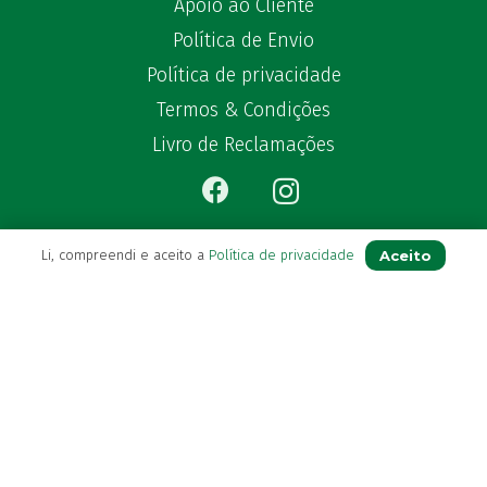
Apoio ao Cliente
Política de Envio
Política de privacidade
Termos & Condições
Livro de Reclamações
Aceito
Li, compreendi e aceito a
Política de privacidade
Para Si
A sua conta
Avie a sua receita
Os seus favoritos
Farmácia de serviço
Newsletter