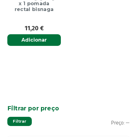
x 1 pomada
rectal bisnaga
11,20
€
Adicionar
Filtrar por preço
Pre
Pre
Filtrar
Preço:
—
mí
má