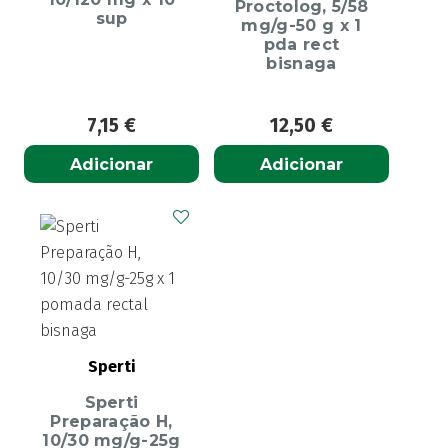
Proctolog, 5/58
sup
mg/g-50 g x 1
pda rect
bisnaga
7,15
€
12,50
€
Adicionar
Adicionar
Sperti
Sperti
Preparação H,
10/30 mg/g-25g