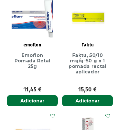
emoflon
Faktu
Emoflon
Faktu, 50/10
Pomada Retal
mg/g-50 g x 1
25g
pomada rectal
aplicador
11,45
€
15,50
€
Adicionar
Adicionar