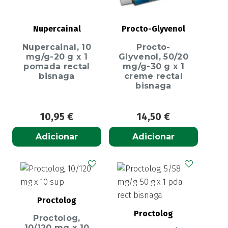
Nupercainal
Procto-Glyvenol
Nupercainal, 10
Procto-
mg/g-20 g x 1
Glyvenol, 50/20
pomada rectal
mg/g-30 g x 1
bisnaga
creme rectal
bisnaga
10,95
€
14,50
€
Adicionar
Adicionar
Proctolog
Proctolog
Proctolog,
10/120 mg x 10