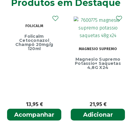
Produtos em Destaque
ECRINAL
MAGNESIO SUPREMO
Ecrinal Líquido
Magnesio Supremo
Endurecedor Unhas
Potassio+ Saquetas
– 10ml
4,8G X24
21,95
€
13,99
€
Adicionar
Adicionar