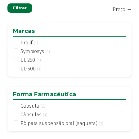
Pre
Pre
Filtrar
Preço:
—
mí
má
Marcas
Prolif
(1)
Symbiosys
(1)
UL-250
(1)
UL-500
(1)
Forma Farmacêutica
Cápsula
(2)
Cápsulas
(1)
Pó para suspensão oral (saqueta)
(1)