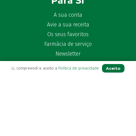
Para Si
A sua conta
Avie a sua receita
Os seus favoritos
Farmácia de serviço
Newsletter
Perguntas Frequentes
Aceito
Li, compreendi e aceito a
Política de privacidade
Blog
Contactos
(+351) 296 282 037
Chamada para a rede fixa nacional
(+351) 964 804 190
Chamada para a rede móvel nacional