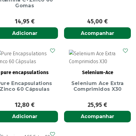
Gomas
14,95
€
45,00
€
Adicionar
Acompanhar
pure encapsulations
Selenium-Ace
Pure Encapsulations
Selenium Ace Extra
Zinco 60 Cápsulas
Comprimidos X30
12,80
€
25,95
€
Adicionar
Acompanhar