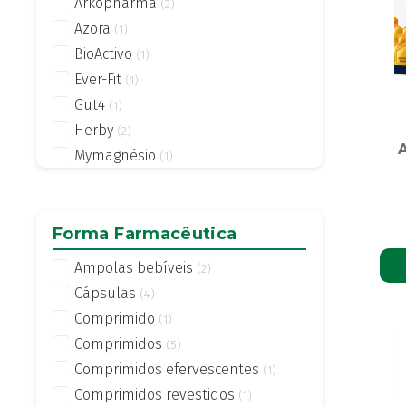
Arkopharma
(2)
Azora
(1)
BioActivo
(1)
Ever-Fit
(1)
Gut4
(1)
Herby
(2)
Mymagnésio
(1)
NATURE´S BOUNTY
(1)
now
(1)
pure encapsulations
Forma Farmacêutica
(2)
Selenium-Ace
(3)
Ampolas bebíveis
(2)
Cápsulas
(4)
Comprimido
(1)
Comprimidos
(5)
Comprimidos efervescentes
(1)
Comprimidos revestidos
(1)