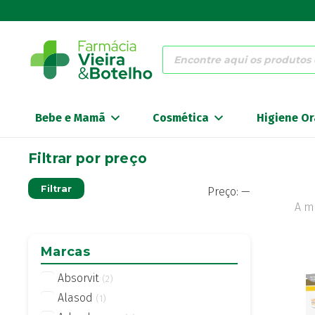
Products
search
Bebe e Mamã
Cosmética
Higiene Or
Filtrar por preço
Preço
Preço
Filtrar
Preço:
—
mínimo
máximo
A m
Marcas
Absorvit
(2)
Alasod
(1)