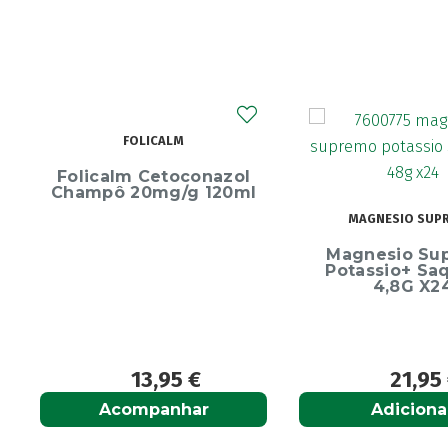
FOLICALM
Folicalm Cetoconazol
Champô 20mg/g 120ml
MAGNESIO SUP
Magnesio Su
Potassio+ Sa
4,8G X2
13,95
€
21,95
Acompanhar
Adiciona