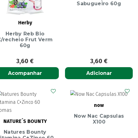
Sabugueiro 60g
Herby
Herby Reb Bio
C/recheio Frut Verm
60g
3,60
€
3,60
€
Acompanhar
Adicionar
now
Now Nac Capsulas
NATURE´S BOUNTY
X100
Natures Bounty
itamina C+Zinco 60