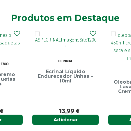
Produtos em Destaque
ECRINAL
REMO
Ecrinal Líquido
premo
Endurecedor Unhas –
quetas
10ml
Oleob
4
Lav
Crem
€
13,99
€
r
Adicionar