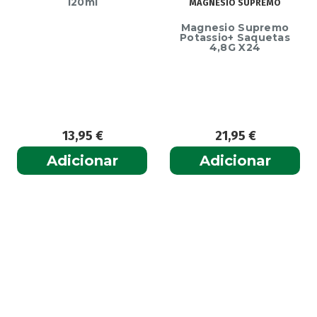
120ml
MAGNESIO SUPREMO
Magnesio Supremo
Potassio+ Saquetas
4,8G X24
13,95
€
21,95
€
Adicionar
Adicionar