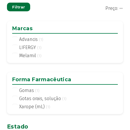
Pre
Pre
Filtrar
Preço:
—
mí
má
Marcas
Advancis
(1)
LIFERGY
(1)
Melamil
(1)
Forma Farmacêutica
Gomas
(1)
Gotas orais, solução
(1)
Xarope (mL)
(1)
Estado