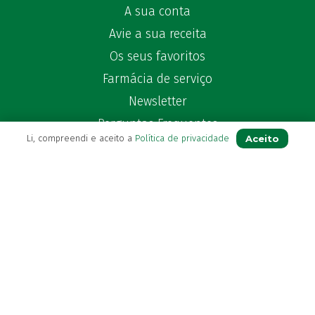
A sua conta
Avie a sua receita
Os seus favoritos
Farmácia de serviço
Newsletter
Perguntas Frequentes
Aceito
Li, compreendi e aceito a
Política de privacidade
Blog
Contactos
(+351) 296 282 037
Chamada para a rede fixa nacional
(+351) 964 804 190
Chamada para a rede móvel nacional
loja@farmaciavb.pt