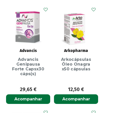
Advancis
Arkopharma
Advancis
Arkocápsulas
Genipausa
Óleo Onagra
Forte Capsx30
x50 cápsulas
cáps(s)
29,65
€
12,50
€
Acompanhar
Acompanhar