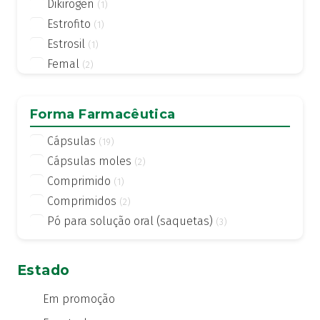
Dikirogen
(1)
Estrofito
(1)
Estrosil
(1)
Femal
(2)
Flavia Nocta
(1)
Folyoben
(1)
Forma Farmacêutica
Gestacare
(5)
Cápsulas
(19)
Gestagyn
(1)
Cápsulas moles
(2)
Inocare
(1)
Comprimido
(1)
Menotril
(1)
Comprimidos
(2)
MixVit
(1)
Pó para solução oral (saquetas)
(3)
NATALBEN
(3)
Ovusitol
(1)
Promil
(1)
Estado
Em promoção