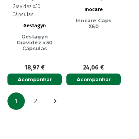
Inocare
Inocare Caps
Gestagyn
X60
Gestagyn
Gravidez x30
Cápsulas
18,97
€
24,06
€
Acompanhar
Acompanhar
Paginação
1
2
dos
conteúdos