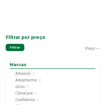
Filtrar por preço
Pre
Pre
Filtrar
Preço:
—
mí
má
Marcas
Advancis
(1)
Arkopharma
(2)
ciclus
(1)
ClimaCare
(1)
Confidence
(1)