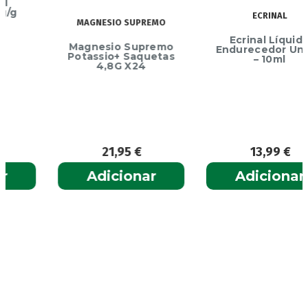
ECRINAL
MAGNESIO SUPREMO
Ecrinal Líquido
Magnesio Supremo
Endurecedor Unhas
Potassio+ Saquetas
– 10ml
4,8G X24
21,95
€
13,99
€
Adicionar
Adicionar