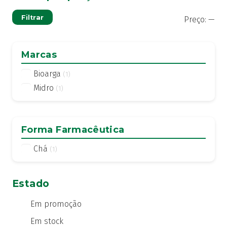
Pre
Pre
Filtrar
Preço:
—
mí
má
Marcas
Bioarga
(1)
Midro
(1)
Forma Farmacêutica
Chá
(1)
Estado
Em promoção
Em stock