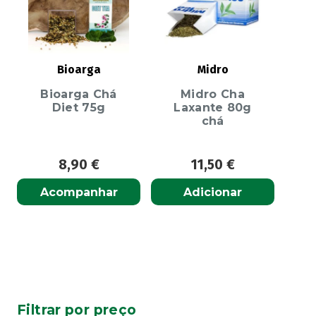
Bioarga
Midro
Bioarga Chá
Midro Cha
Diet 75g
Laxante 80g
chá
8,90
€
11,50
€
Acompanhar
Adicionar
Filtrar por preço