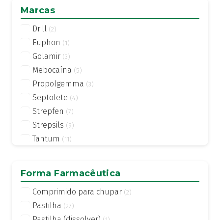
Marcas
Drill
(2)
Euphon
(1)
Golamir
(3)
Mebocaína
(5)
Propolgemma
(3)
Septolete
(4)
Strepfen
(7)
Strepsils
(9)
Tantum
(11)
Forma Farmacêutica
Comprimido para chupar
(2)
Pastilha
(27)
Pastilha (dissolver)
(1)