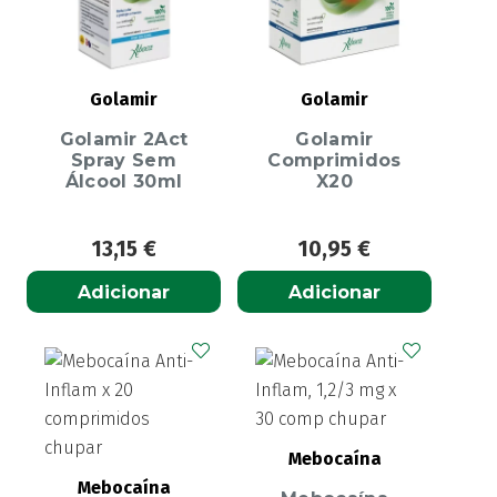
Golamir
Golamir
Golamir 2Act
Golamir
Spray Sem
Comprimidos
Álcool 30ml
X20
13,15
€
10,95
€
Adicionar
Adicionar
Mebocaína
Mebocaína