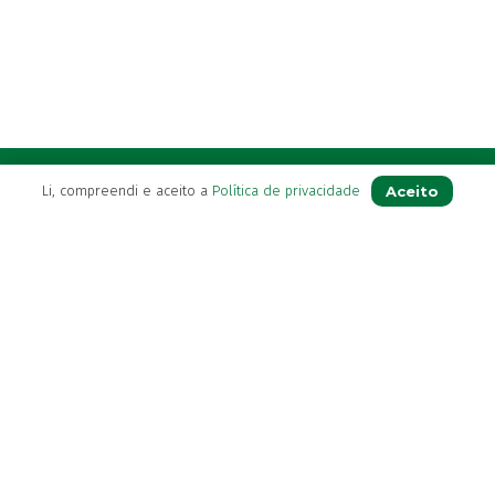
A Farmácia
Aceito
Li, compreendi e aceito a
Política de privacidade
Sobre Nós
Apoio ao Cliente
Política de Envio
Política de privacidade
Termos & Condições
Livro de Reclamações