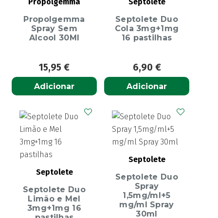
Propolgemma
Septolete
Propolgemma
Septolete Duo
Spray Sem
Cola 3mg+1mg
Alcool 30Ml
16 pastilhas
15,95
€
6,90
€
Adicionar
Adicionar
Septolete
Septolete
Septolete Duo
Spray
Septolete Duo
1,5mg/ml+5
Limão e Mel
mg/ml Spray
3mg+1mg 16
30ml
pastilhas