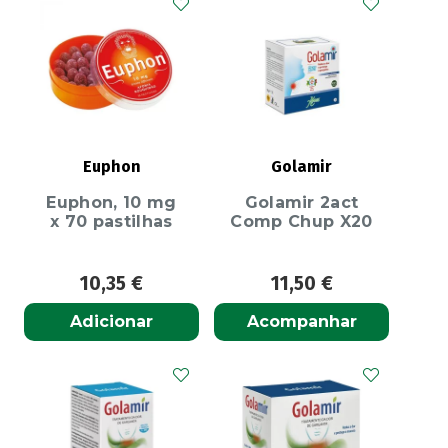
Euphon
Golamir
Euphon, 10 mg
Golamir 2act
x 70 pastilhas
Comp Chup X20
10,35
€
11,50
€
Adicionar
Acompanhar