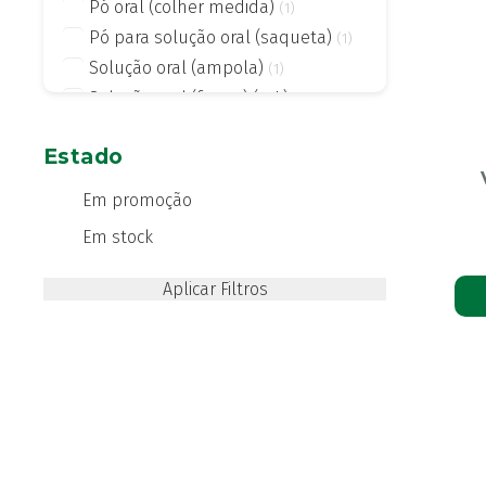
Pó oral (colher medida)
(1)
Pó para solução oral (saqueta)
(1)
Solução oral (ampola)
(1)
Solução oral (frasco) (mL)
(2)
Solução oral (mL)
(1)
Estado
Solução oral para diluir
(4)
Solução oral para diluir med
(1)
Em promoção
Em stock