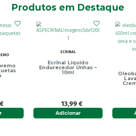
Produtos em Destaque
Elg
Dentíf
75m
uido
OLEOBAN
Unhas –
Oleoban Pack Creme
Lavante 450ml +
Creme Diário 80G
9
€
12,50
€
r
Adicionar