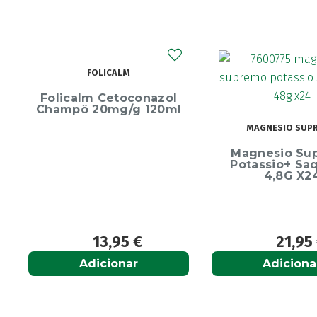
ECRINAL
MAGNESIO SUPREMO
Ecrinal Líq
Magnesio Supremo
Endurecedor 
Potassio+ Saquetas
10ml
4,8G X24
21,95
€
13,9
Adicionar
Adiciona