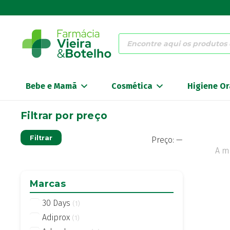
Products
search
Bebe e Mamã
Cosmética
Higiene Or
Filtrar por preço
Preço
Preço
Filtrar
Preço:
—
mínimo
máximo
A m
Marcas
30 Days
(1)
Adiprox
(1)