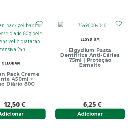
CURAPROX
ELGYDIUM
Curaprox Surgical
Escova Dentes Mega
ydium Pasta
Soft
rica Anti-Cáries
l | Proteção
Esmalte
6,25
€
6,65
€
Adicionar
Adicionar