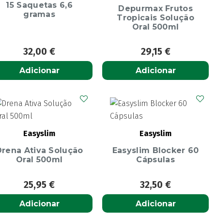
15 Saquetas 6,6
Depurmax Frutos
gramas
Tropicais Solução
Oral 500ml
32,00
€
29,15
€
Adicionar
Adicionar
Easyslim
Easyslim
Drena Ativa Solução
Easyslim Blocker 60
Oral 500ml
Cápsulas
25,95
€
32,50
€
Adicionar
Adicionar