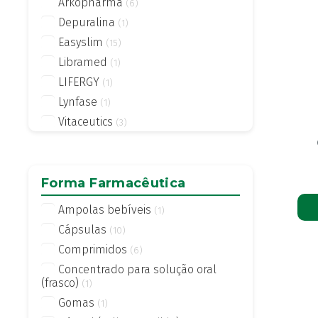
Arkopharma
(6)
Depuralina
(1)
Easyslim
(15)
Libramed
(1)
LIFERGY
(1)
Lynfase
(1)
Vitaceutics
(3)
Forma Farmacêutica
Ampolas bebíveis
(1)
Cápsulas
(10)
Comprimidos
(6)
Concentrado para solução oral
(frasco)
(1)
Gomas
(1)