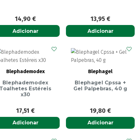
14,90
€
13,95
€
Adicionar
Adicionar
Blephademodex
Blephagel
Blephademodex
Blephagel Cpssa +
Toalhetes Estéreis
Gel Palpebras, 40 g
x30
17,51
€
19,80
€
Adicionar
Adicionar