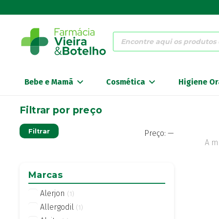
Products
search
Bebe e Mamã
Cosmética
Higiene Or
Filtrar por preço
Preço
Preço
Filtrar
Preço:
—
mínimo
máximo
A m
Marcas
Alerjon
(1)
Allergodil
(1)