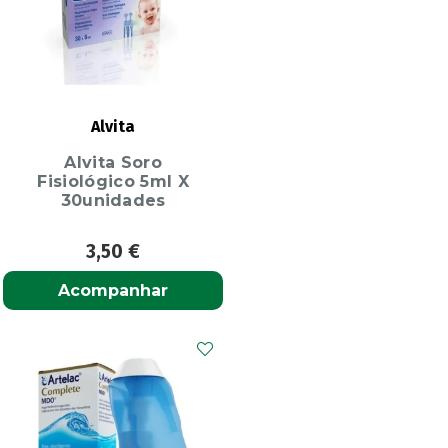
Alvita
Alvita Soro
Fisiológico 5ml X
30unidades
3,50
€
Acompanhar