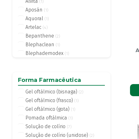
Alvita
(1)
Aposán
(1)
Aquoral
(1)
Artelac
(4)
Bepanthene
(2)
Blephaclean
(1)
A
Blephademodex
(1)
Blephagel
(1)
Cromabak
(1)
DESODROP
Forma Farmacêutica
(1)
EvoTears
(1)
Gel oftálmico (bisnaga)
(2)
Fenolip
(1)
Gel oftálmico (frasco)
(1)
Genteal
(1)
Gel oftálmico (gota)
(1)
Hidrocil
(3)
Pomada oftálmica
(1)
Hyabak
(1)
Solução de colírio
(7)
Hylo Dual
(1)
Solução de colírio (unidose)
(2)