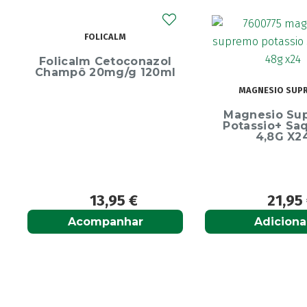
ECRINAL
MAGNESIO SUPREMO
Ecrinal Líq
Magnesio Supremo
Endurecedor 
Potassio+ Saquetas
10ml
4,8G X24
21,95
€
13,9
Adicionar
Adiciona