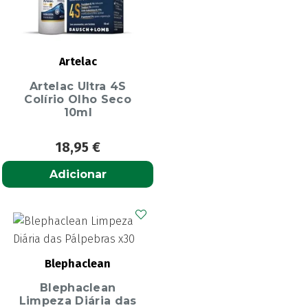
Artelac
Artelac Ultra 4S
Colírio Olho Seco
10ml
18,95
€
Adicionar
Blephaclean
Blephaclean
Limpeza Diária das