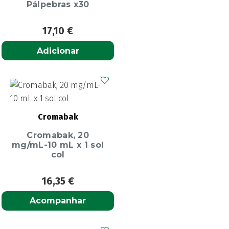
Pálpebras x30
17,10
€
Adicionar
Cromabak
Cromabak, 20
mg/mL-10 mL x 1 sol
col
16,35
€
Acompanhar