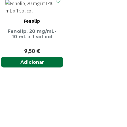
Fenolip
Fenolip, 20 mg/mL-
10 mL x 1 sol col
9,50
€
Adicionar