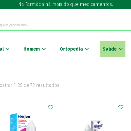
Na Farmácia há mais do que medicamentos.
al
Homem
Ortopedia
Saúde
ostrar 1–20 de 72 resultados