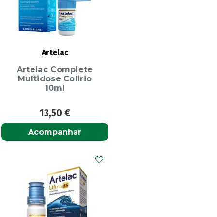
Artelac
Artelac Complete
Multidose Colirio
10ml
13,50
€
Acompanhar