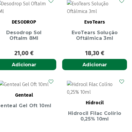
DESODROP
EvoTears
Desodrop Sol
EvoTears Solução
Oftalm 8Ml
Oftálmica 3ml
21,00
€
18,30
€
Adicionar
Adicionar
Genteal
Hidrocil
enteal Gel Oft 10ml
Hidrocil Filac Colírio
0,25% 10ml