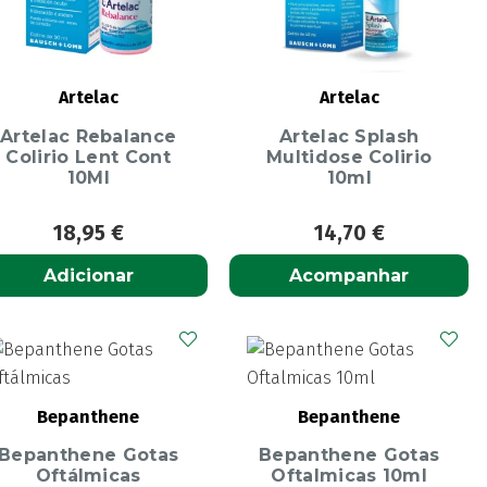
Artelac
Artelac
Artelac Rebalance
Artelac Splash
Colirio Lent Cont
Multidose Colirio
10Ml
10ml
18,95
€
14,70
€
Adicionar
Acompanhar
Bepanthene
Bepanthene
Bepanthene Gotas
Bepanthene Gotas
Oftálmicas
Oftalmicas 10ml