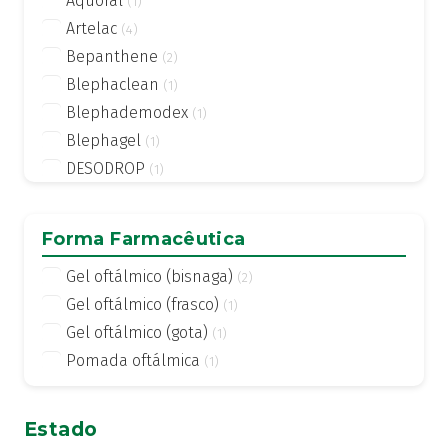
Aquoral
(1)
Artelac
(4)
Bepanthene
(2)
Blephaclean
(1)
Blephademodex
(1)
Blephagel
(1)
DESODROP
(1)
EvoTears
(1)
Genteal
(1)
Forma Farmacêutica
Hidrocil
(3)
Gel oftálmico (bisnaga)
(2)
Hyabak
(1)
Gel oftálmico (frasco)
(1)
Hylo Dual
(1)
Gel oftálmico (gota)
(1)
Hylo Dual Intense
(1)
Pomada oftálmica
(1)
Hylo Gel
(1)
Hylo Night
(1)
Hylo-Care
(1)
Estado