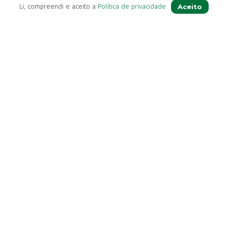
Aceito
Li, compreendi e aceito a
Política de privacidade
Sobre Nós
Apoio ao Cliente
Política de Envio
Política de privacidade
Termos & Condições
Livro de Reclamações
Para Si
A sua conta
Avie a sua receita
Os seus favoritos