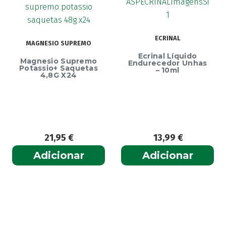
THEAHYABAK
(1)
THEALIPID
(1)
Thealoz
(2)
ECRINAL
Vidisic
MAGNESIO SUPREMO
(1)
Ecrinal Líquido
Visex
(1)
Magnesio Supremo
Endurecedor Unhas
Potassio+ Saquetas
– 10ml
Vitaminoftalmina A
(1)
4,8G X24
21,95
€
13,99
€
Adicionar
Adicionar