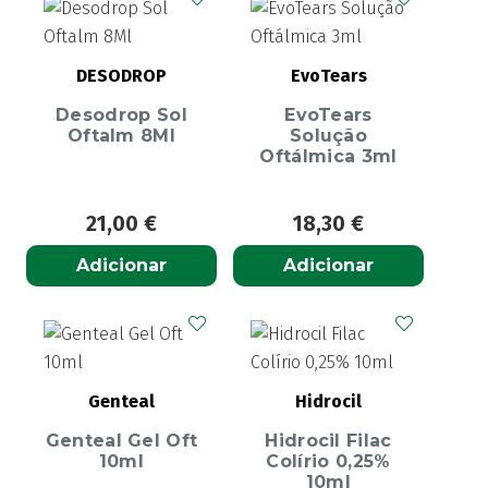
DESODROP
EvoTears
Desodrop Sol
EvoTears
Oftalm 8Ml
Solução
Oftálmica 3ml
21,00
€
18,30
€
Adicionar
Adicionar
Genteal
Hidrocil
Genteal Gel Oft
Hidrocil Filac
10ml
Colírio 0,25%
10ml