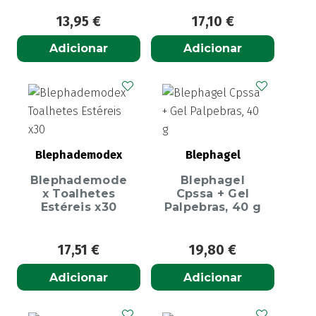
13,95
€
17,10
€
Adicionar
Adicionar
Blephademodex
Blephagel
Blephademode
Blephagel
x Toalhetes
Cpssa + Gel
Estéreis x30
Palpebras, 40 g
17,51
€
19,80
€
Adicionar
Adicionar