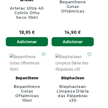
Bepanthene
Gotas
Artelac Ultra 4S
Oftálmicas
Colírio Olho
Seco 10ml
18,95
€
14,90
€
Adicionar
Adicionar
Bepanthene
Blephaclean
Bepanthene
Blephaclean
Gotas
Limpeza Diária
Oftalmicas
das Pálpebras
10ml
x30