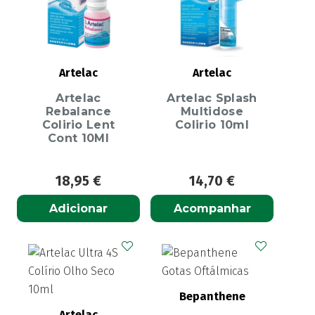
Artelac
Artelac
Artelac
Artelac Splash
Rebalance
Multidose
Colirio Lent
Colirio 10ml
Cont 10Ml
18,95
€
14,70
€
Adicionar
Acompanhar
Bepanthene
Artelac