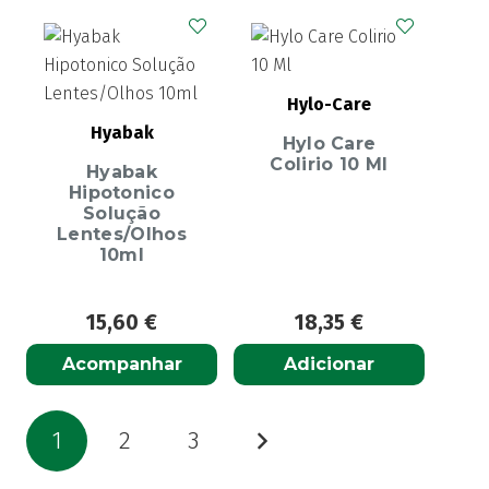
Hylo-Care
Hyabak
Hylo Care
Colirio 10 Ml
Hyabak
Hipotonico
Solução
Lentes/Olhos
10ml
15,60
€
18,35
€
Acompanhar
Adicionar
Paginação
1
2
3
dos