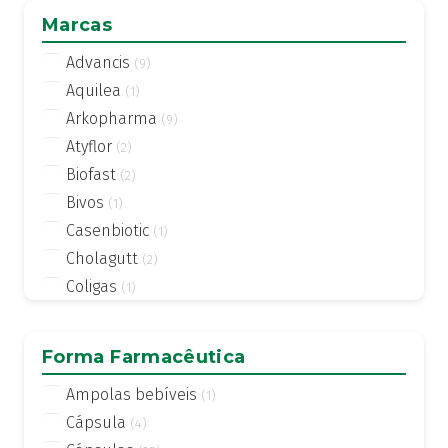
Marcas
Advancis
(9)
Aquilea
(1)
Arkopharma
(9)
Atyflor
(2)
Biofast
(2)
Bivos
(1)
Casenbiotic
(1)
Cholagutt
(2)
Coligas
(1)
DIALEVUR
(1)
DulcoSoft
(2)
Forma Farmacêutica
Duobiotic
(2)
Ampolas bebíveis
(1)
Electrolit
(1)
Cápsula
(4)
Eno
(2)