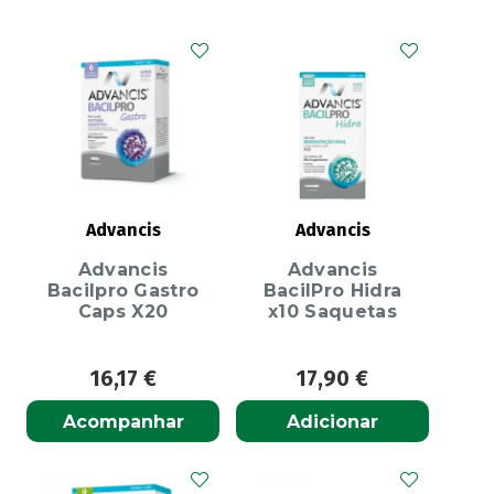
Advancis
Advancis
Advancis
Advancis
Bacilpro Gastro
BacilPro Hidra
Caps X20
x10 Saquetas
16,17
€
17,90
€
Acompanhar
Adicionar