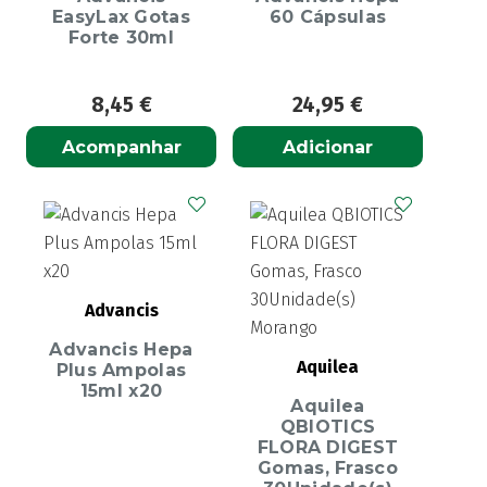
EasyLax Gotas
60 Cápsulas
Forte 30ml
8,45
€
24,95
€
Acompanhar
Adicionar
Advancis
Advancis Hepa
Aquilea
Plus Ampolas
15ml x20
Aquilea
QBIOTICS
FLORA DIGEST
Gomas, Frasco