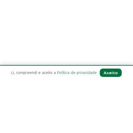
Aceito
Li, compreendi e aceito a
Política de privacidade
A Farmácia
Sobre Nós
Apoio ao Cliente
Política de Envio
Política de privacidade
Termos & Condições