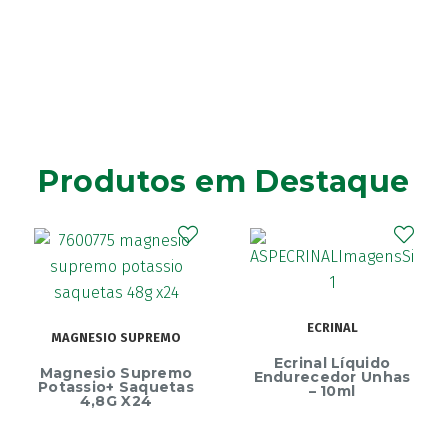
Solução oral (frasco)
(3)
pure encapsulations
(1)
Solução oral (frasco) (gotas)
(1)
RefluZero
(1)
Solução oral (frasco) (mL)
(1)
Symbiosys
(1)
Suspensão oral (saqueta)
(1)
Tecnilor
(4)
Vitaceutics
(3)
YOVIS
(2)
Produtos em Destaque
Zir Fos
(1)
ECRINAL
MAGNESIO SUPREMO
Ecrinal Líquido
Magnesio Supremo
Endurecedor Unhas
Potassio+ Saquetas
– 10ml
4,8G X24