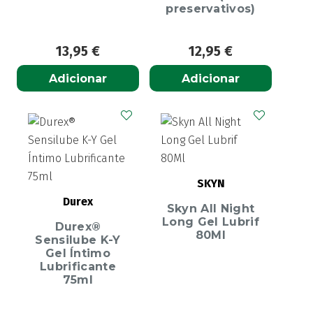
preservativos)
13,95
€
12,95
€
Adicionar
Adicionar
SKYN
Durex
Skyn All Night
Long Gel Lubrif
Durex®
80Ml
Sensilube K-Y
Gel Íntimo
Lubrificante
75ml