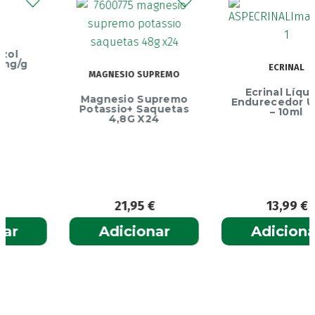
ECRINAL
MAGNESIO SUPREMO
Ecrinal Líquido
Magnesio Supremo
Endurecedor Unhas
Potassio+ Saquetas
– 10ml
4,8G X24
21,95
€
13,99
€
Adicionar
Adicionar