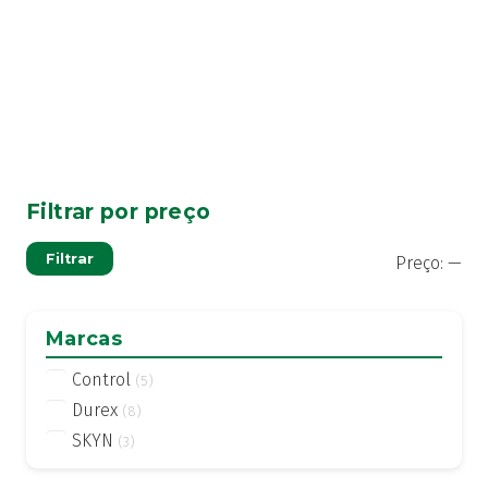
Filtrar por preço
Pre
Pre
Filtrar
Preço:
—
mí
má
Marcas
Control
(5)
Durex
(8)
SKYN
(3)