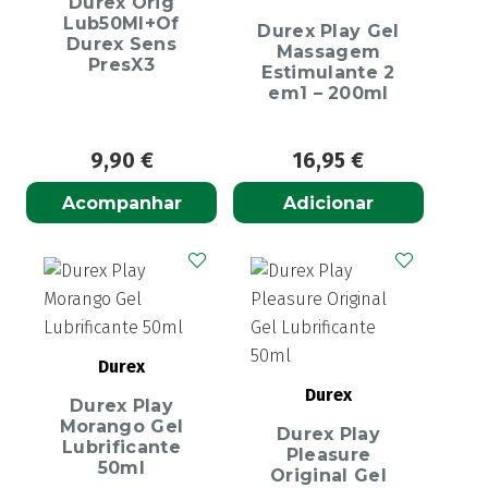
Durex Orig
Lub50Ml+Of
Durex Play Gel
Durex Sens
Massagem
PresX3
Estimulante 2
em1 – 200ml
9,90
€
16,95
€
Acompanhar
Adicionar
Durex
Durex
Durex Play
Morango Gel
Durex Play
Lubrificante
Pleasure
50ml
Original Gel