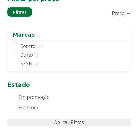
Pre
Pre
Filtrar
Preço:
—
mí
má
Marcas
Control
(1)
Durex
(3)
SKYN
(2)
Estado
Em promoção
Em stock