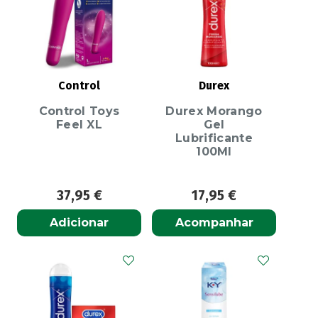
Control
Durex
Control Toys
Durex Morango
Feel XL
Gel
Lubrificante
100Ml
37,95
€
17,95
€
Adicionar
Acompanhar