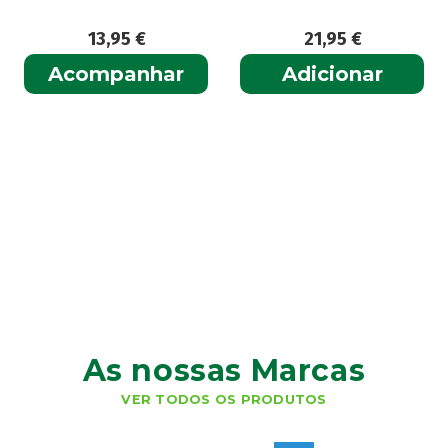
21,95
€
13,99
€
har
Adicionar
Adicionar
As nossas Marcas
VER TODOS OS PRODUTOS