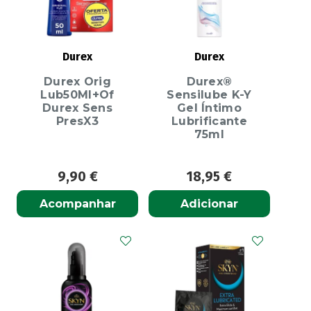
Durex
Durex
Durex Orig
Durex®
Lub50Ml+Of
Sensilube K-Y
Durex Sens
Gel Íntimo
PresX3
Lubrificante
75ml
9,90
€
18,95
€
Acompanhar
Adicionar