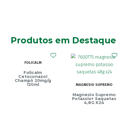
Produtos em Destaque
ol
g/g
ECRINAL
MAGNESIO SUPREMO
Ecrinal Líquid
Magnesio Supremo
Endurecedor Un
Potassio+ Saquetas
– 10ml
4,8G X24