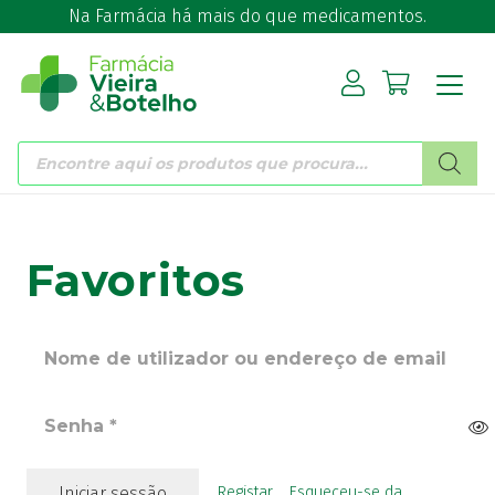
Na Farmácia há mais do que medicamentos.
Products
search
Favoritos
Iniciar sessão
Registar
Esqueceu-se da