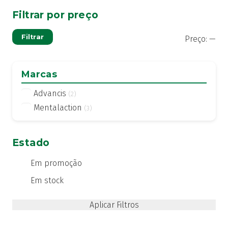
Filtrar por preço
Pre
Pre
Filtrar
Preço:
—
mí
má
Marcas
Advancis
(2)
Mentalaction
(3)
Estado
Em promoção
Em stock