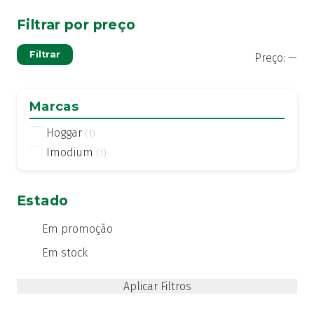
Filtrar por preço
Pre
Pre
Filtrar
Preço:
—
mí
má
Marcas
Hoggar
(1)
Imodium
(1)
Estado
Em promoção
Em stock