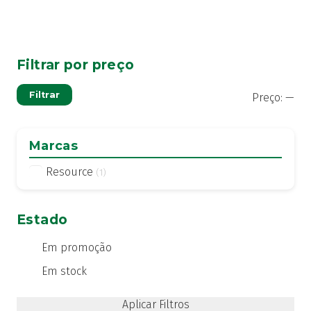
Filtrar por preço
Pre
Pre
Filtrar
Preço:
—
mí
má
Marcas
Resource
(1)
Estado
Em promoção
Em stock