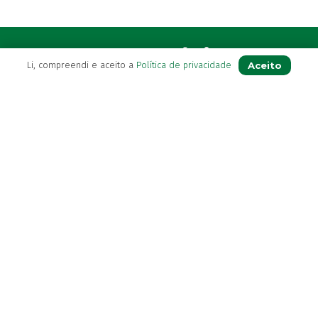
A Farmácia
Aceito
Li, compreendi e aceito a
Política de privacidade
Sobre Nós
Apoio ao Cliente
Política de Envio
Política de privacidade
Termos & Condições
Livro de Reclamações
Para Si