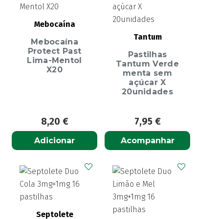
Mebocaína
Tantum
Mebocaína
Protect Past
Pastilhas
Lima-Mentol
Tantum Verde
X20
menta sem
açúcar X
20unidades
8,20
€
7,95
€
Adicionar
Acompanhar
Septolete