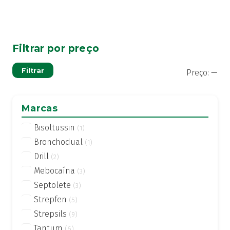
Filtrar por preço
Pre
Pre
Filtrar
Preço:
—
mí
má
Marcas
Bisoltussin
(1)
Bronchodual
(1)
Drill
(2)
Mebocaína
(3)
Septolete
(3)
Strepfen
(5)
Strepsils
(9)
Tantum
(6)