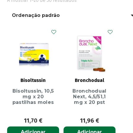
A mostrar 1–20 de 30 resultados
Bisoltussin
Bronchodual
Bisoltussin, 10,5
Bronchodual
mg x 20
Next, 4,5/51,1
pastilhas moles
mg x 20 pst
11,70
€
11,96
€
Adicionar
Adicionar