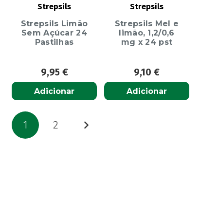
Strepsils
Strepsils
Strepsils Limão
Strepsils Mel e
Sem Açúcar 24
limão, 1,2/0,6
Pastilhas
mg x 24 pst
9,95
€
9,10
€
Adicionar
Adicionar
Paginação
1
2
dos
conteúdos