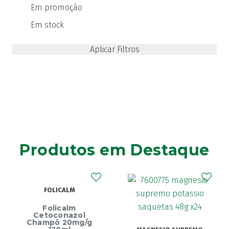
Em promoção
Em stock
Produtos em Destaque
ALM
alm
nazol
20mg/g
ECRINA