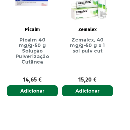
Picalm
Zemalex
Picalm 40
Zemalex, 40
mg/g-50 g
mg/g-50 g x 1
Solução
sol pulv cut
Pulverização
Cutânea
14,65
€
15,20
€
Adicionar
Adicionar