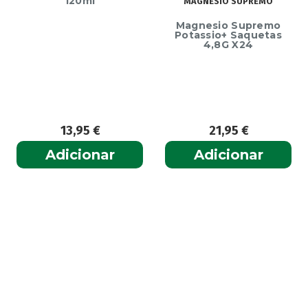
ml
MAGNESIO SUPREMO
Ecrinal Lí
Magnesio Supremo
Endurecedor
Potassio+ Saquetas
– 10ml
4,8G X24
95
€
21,95
€
13,99
onar
Adicionar
Adicio