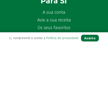
Para Si
A sua conta
Avie a sua receita
Os seus favoritos
Farmácia de serviço
Aceito
Li, compreendi e aceito a
Política de privacidade
Newsletter
Perguntas Frequentes
Blog
Contactos
(+351) 296 282 037
Chamada para a rede fixa nacional
(+351) 964 804 190
Chamada para a rede móvel nacional