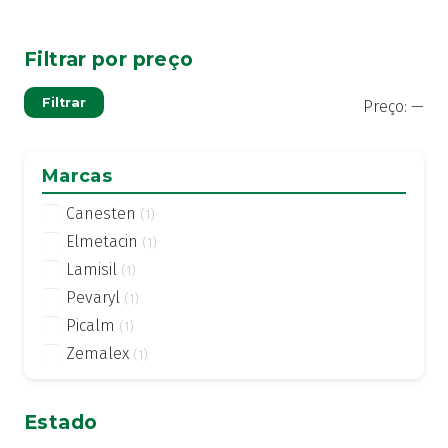
Filtrar por preço
Pre
Pre
Filtrar
Preço:
—
mí
má
Marcas
Canesten
(1)
Elmetacin
(1)
Lamisil
(1)
Pevaryl
(1)
Picalm
(1)
Zemalex
(1)
Estado