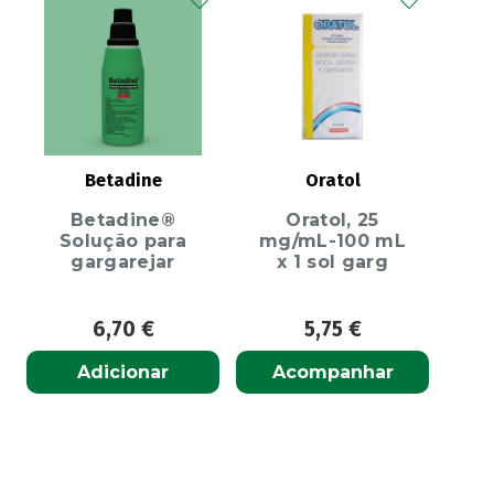
Betadine
Oratol
Betadine®
Oratol, 25
Solução para
mg/mL-100 mL
gargarejar
x 1 sol garg
6,70
€
5,75
€
Adicionar
Acompanhar