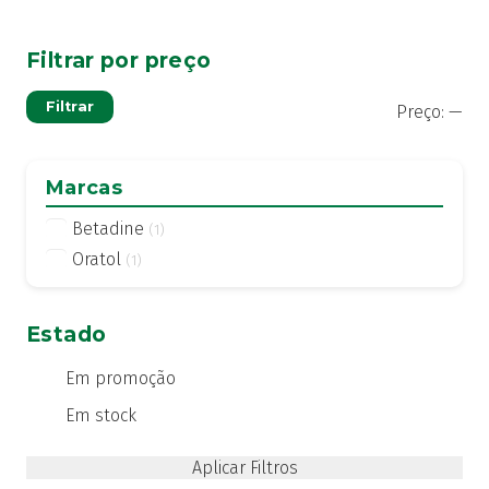
Filtrar por preço
Pre
Pre
Filtrar
Preço:
—
mí
má
Marcas
Betadine
(1)
Oratol
(1)
Estado
Em promoção
Em stock