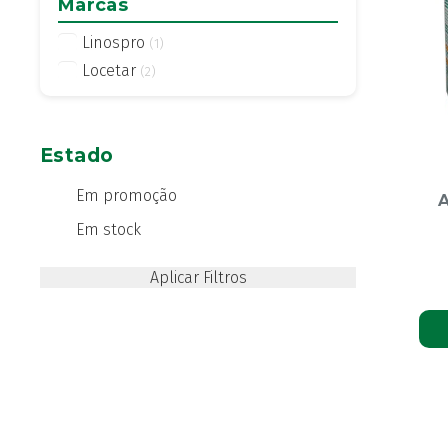
Marcas
Linospro
(1)
Locetar
(2)
Estado
Em promoção
A
Em stock