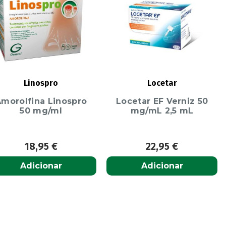
Linospro
Locetar
morolfina Linospro
Locetar EF Verniz 50
50 mg/ml
mg/mL 2,5 mL
18,95
€
22,95
€
Adicionar
Adicionar