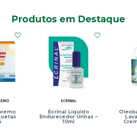
Produtos em Destaque
EMO
ECRINAL
premo
Ecrinal Líquido
Oleoba
uetas
Endurecedor Unhas –
Lava
10ml
Creme