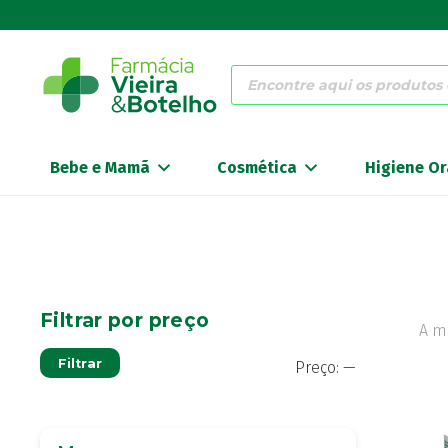
Products
search
Bebe e Mamã
Cosmética
Higiene Or
Filtrar por preço
A m
Preço
Preço
Filtrar
Preço:
—
mínimo
máximo