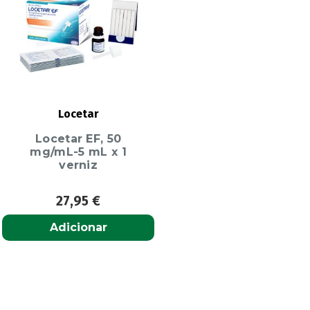
Locetar
Locetar EF, 50
mg/mL-5 mL x 1
verniz
27,95
€
Adicionar