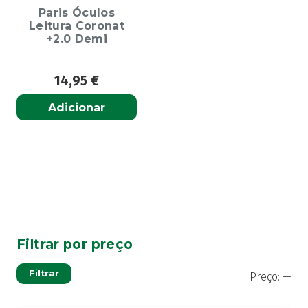
Paris Óculos
Leitura Coronat
+2.0 Demi
14,95
€
Adicionar
Filtrar por preço
Pre
Pre
Filtrar
Preço:
—
mí
má