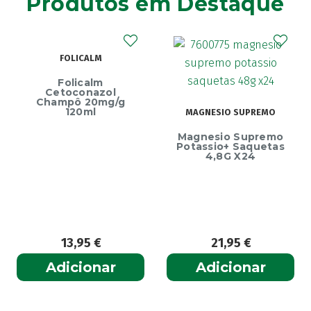
Produtos em Destaque
ECRINAL
MAGNESIO SUPREMO
Ecrinal Líquido
Magnesio Supremo
Endurecedor Unhas
Potassio+ Saquetas
– 10ml
4,8G X24
21,95
€
13,99
€
Adicionar
Adicionar