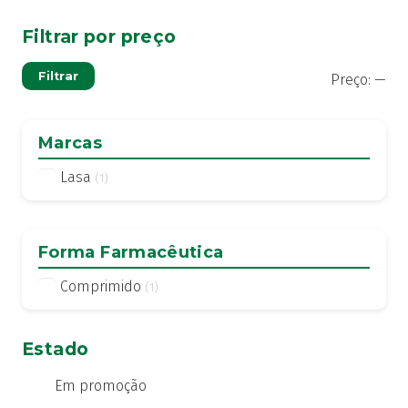
Filtrar por preço
Pre
Pre
Filtrar
Preço:
—
mí
má
Marcas
Lasa
(1)
Forma Farmacêutica
Comprimido
(1)
Estado
Em promoção