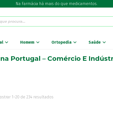
Na Farmácia há mais do que medicamentos.
al
Homem
Ortopedia
Saúde
na Portugal – Comércio E Indústr
ostrar 1–20 de 234 resultados