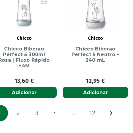
Chicco
Chicco
Chicco Biberão
Chicco Biberão
Perfect 5 300ml
Perfect 5 Neutro –
Rosa | Fluxo Rápido
240 mL
+4M
13,60
€
12,95
€
Adicionar
Adicionar
aginação
1
2
3
4
…
12
os