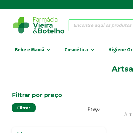
Products
search
Bebe e Mamã
Cosmética
Higiene Or
Artsa
Filtrar por preço
Preço
Preço
Filtrar
Preço:
—
mínimo
máximo
A m