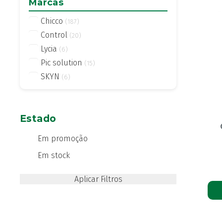
Marcas
Chicco
(187)
Control
(20)
Lycia
(6)
Pic solution
(15)
SKYN
(6)
Estado
Em promoção
Em stock