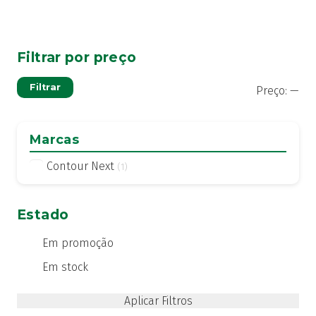
Filtrar por preço
Pre
Pre
Filtrar
Preço:
—
mí
má
Marcas
Contour Next
(1)
Estado
Em promoção
Em stock