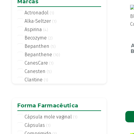
Marcas
Actronadol
(1)
Alka-Seltzer
(1)
Aspirina
(4)
Becozyme
(2)
A
Bepanthen
(5)
B
Bepanthene
(10)
CanesCare
(1)
Canesten
(5)
Claritine
(1)
Complex
(1)
GineCanes
(1)
GineCanesbalance
Forma Farmacêutica
(1)
GineCanesflor+
(1)
Cápsula mole vaginal
(1)
Gino Canesfresh
(2)
Cápsulas
(1)
Gino-Canesten
(3)
Comprimido
(1)