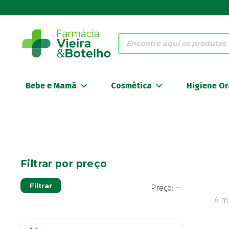
Products
search
Bebe e Mamã
Cosmética
Higiene Or
Filtrar por preço
Preço
Preço
Filtrar
Preço:
—
mínimo
máximo
A m