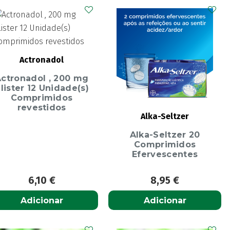
Actronadol
ctronadol , 200 mg
lister 12 Unidade(s)
Comprimidos
revestidos
Alka-Seltzer
Alka-Seltzer 20
Comprimidos
Efervescentes
6,10
€
8,95
€
Adicionar
Adicionar