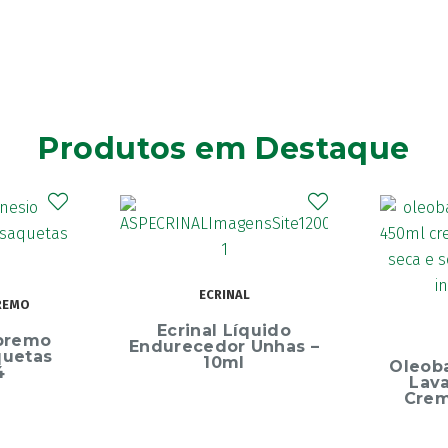
Produtos em Destaque
Elg
Dentíf
75m
uido
OLEOBAN
Unhas –
Oleoban Pack Creme
Lavante 450ml +
Creme Diário 80G