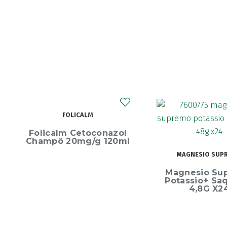
ECRINAL
MAGNESIO SUPREMO
Ecrinal Líq
Magnesio Supremo
Endurecedor 
Potassio+ Saquetas
10ml
4,8G X24