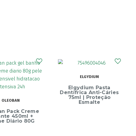
CURAPROX
ELGYDIUM
Curaprox Surgical
Escova Dentes Mega
ydium Pasta
Soft
rica Anti-Cáries
l | Proteção
Esmalte