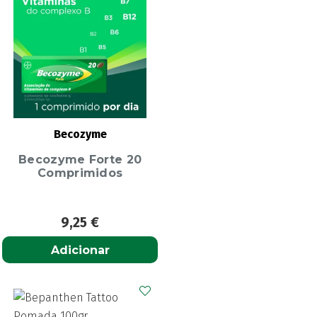
Becozyme
Becozyme Forte 20
Comprimidos
9,25
€
Adicionar