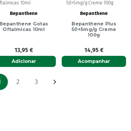
Bepanthene
Bepanthene
Bepanthene Gotas
Bepanthene Plus
Oftalmicas 10ml
50+5mg/g Creme
100g
13,95
€
14,95
€
Adicionar
Acompanhar
aginação
1
2
3
os
onteúdos