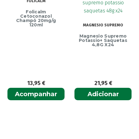
FOLICALM
Folicalm
Cetoconazol
Champô 20mg/g
120ml
MAGNESIO SUPREMO
Magnesio Supremo
Potassio+ Saquetas
4,8G X24
13,95
€
21,95
€
Acompanhar
Adicionar