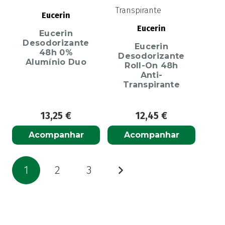
Eucerin
Eucerin
Eucerin
Desodorizante
Eucerin
48h 0%
Desodorizante
Alumínio Duo
Roll-On 48h
Anti-
Transpirante
13,25
€
12,45
€
Acompanhar
Acompanhar
Paginação
1
2
3
dos
conteúdos