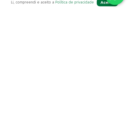
Aceito
Li, compreendi e aceito a
Política de privacidade
Sobre Nós
Apoio ao Cliente
Política de Envio
Política de privacidade
Termos & Condições
Livro de Reclamações
Para Si
A sua conta
Avie a sua receita
Os seus favoritos