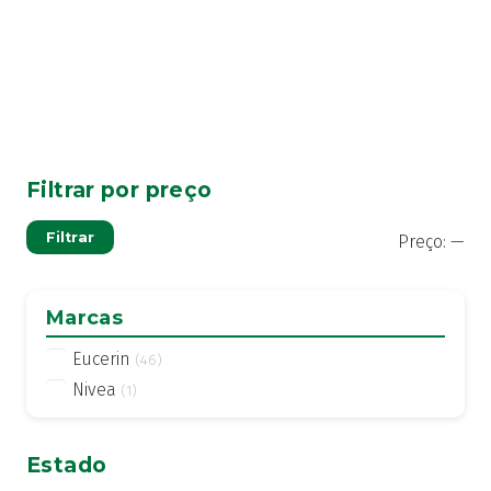
Filtrar por preço
Pre
Pre
Filtrar
Preço:
—
mí
má
Marcas
Eucerin
(46)
Nivea
(1)
Estado