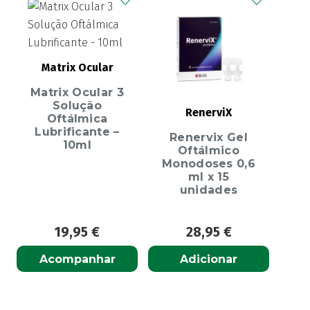
Matrix Ocular
Matrix Ocular 3
Solução
RenerviX
Oftálmica
Lubrificante –
Renervix Gel
10ml
Oftálmico
Monodoses 0,6
ml x 15
unidades
19,95
€
28,95
€
Acompanhar
Adicionar