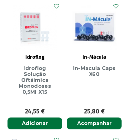
Idroflog
In-Mácula
Idroflog
In-Macula Caps
Solução
X60
Oftálmica
Monodoses
0,5Ml X15
24,55
€
25,80
€
Adicionar
Acompanhar