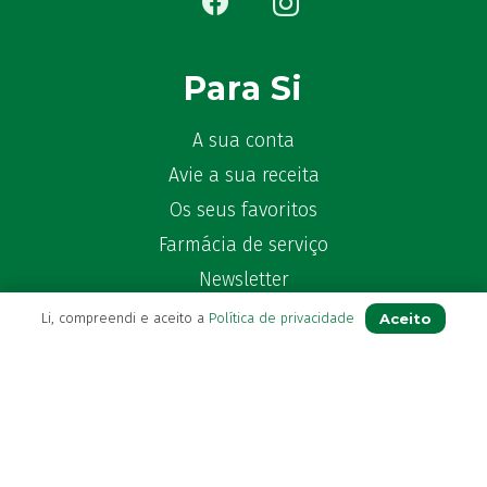
Para Si
A sua conta
Avie a sua receita
Os seus favoritos
Farmácia de serviço
Newsletter
Perguntas Frequentes
Aceito
Li, compreendi e aceito a
Política de privacidade
Blog
Contactos
(+351) 296 282 037