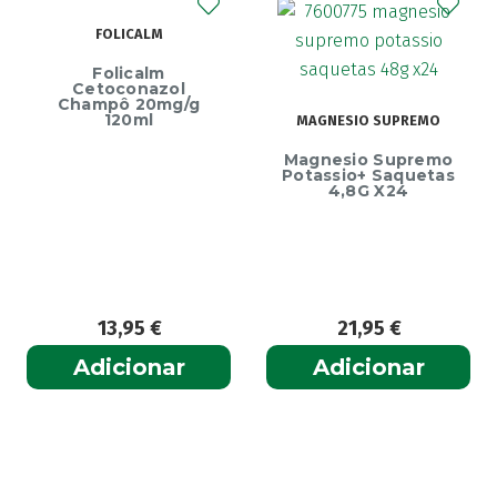
g
ECRINAL
MAGNESIO SUPREMO
Ecrinal Líquido
Magnesio Supremo
Endurecedor Unha
Potassio+ Saquetas
– 10ml
4,8G X24
21,95
€
13,99
€
Adicionar
Adicionar