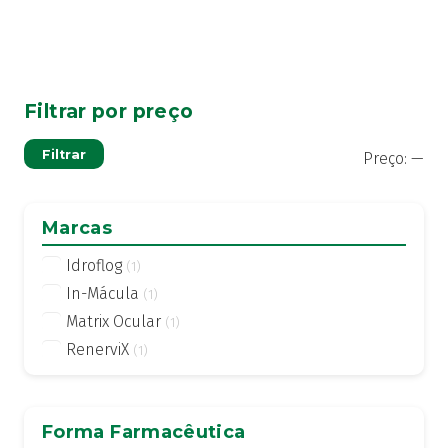
Filtrar por preço
Pre
Pre
Filtrar
Preço:
—
mí
má
Marcas
Idroflog
(1)
In-Mácula
(1)
Matrix Ocular
(1)
RenerviX
(1)
Forma Farmacêutica